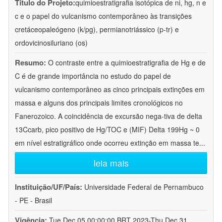
Título do Projeto:
quimioestratigrafia isotópica de ni, hg, n e
c e o papel do vulcanismo contemporâneo às transições
cretáceopaleógeno (k/pg), permianotriássico (p-tr) e
ordovicinosiluriano (os)
Resumo:
O contraste entre a quimioestratigrafia de Hg e de
C é de grande importância no estudo do papel de
vulcanismo contemporâneo as cinco principais extinções em
massa e alguns dos principais limites cronológicos no
Fanerozoico. A coincidência de excursão nega-tiva de delta
13Ccarb, pico positivo de Hg/TOC e (MIF) Delta 199Hg ~ 0
em nível estratigráfico onde ocorreu extinção em massa te
...
leia mais
Instituição/UF/País:
Universidade Federal de Pernambuco
- PE - Brasil
Vigência:
Tue Dec 05 00:00:00 BRT 2023-Thu Dec 31