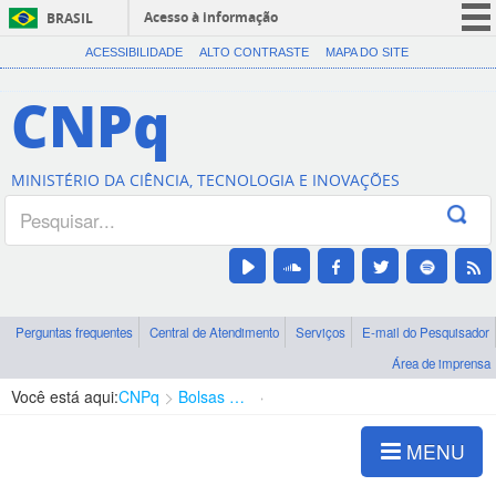
Acesso à informação
BRASIL
CORONAVÍRUS (COVID-19)
ACESSIBILIDADE
ALTO CONTRASTE
MAPA DO SITE
Participe
CNPq
Serviços
Legislação
MINISTÉRIO DA CIÊNCIA, TECNOLOGIA E INOVAÇÕES
Canais
Perguntas frequentes
Central de Atendimento
Serviços
E-mail do Pesquisador
Área de imprensa
Você está aqui:
CNPq
Bolsas e Auxílios Vigentes
Projetos de Pesquisa
MENU