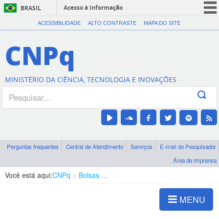
Acesso à informação
BRASIL
CORONAVÍRUS (COVID-19)
ACESSIBILIDADE
ALTO CONTRASTE
MAPA DO SITE
Participe
CNPq
Serviços
Legislação
MINISTÉRIO DA CIÊNCIA, TECNOLOGIA E INOVAÇÕES
Canais
Perguntas frequentes
Central de Atendimento
Serviços
E-mail do Pesquisador
Área de imprensa
Você está aqui:
CNPq
Bolsas e Auxílios Vigentes
Projetos de Pesquisa
MENU