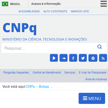
Acesso à informação
BRASIL
CORONAVÍRUS (COVID-19)
ACESSIBILIDADE
ALTO CONTRASTE
MAPA DO SITE
Participe
CNPq
Serviços
Legislação
MINISTÉRIO DA CIÊNCIA, TECNOLOGIA E INOVAÇÕES
Canais
Perguntas frequentes
Central de Atendimento
Serviços
E-mail do Pesquisador
Área de imprensa
Você está aqui:
CNPq
Bolsas e Auxílios Vigentes
Projetos de Pesquisa
MENU