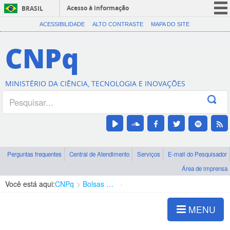
Acesso à informação
BRASIL
CORONAVÍRUS (COVID-19)
ACESSIBILIDADE
ALTO CONTRASTE
MAPA DO SITE
Participe
CNPq
Serviços
Legislação
MINISTÉRIO DA CIÊNCIA, TECNOLOGIA E INOVAÇÕES
Canais
Perguntas frequentes
Central de Atendimento
Serviços
E-mail do Pesquisador
Área de imprensa
Você está aqui:
CNPq
Bolsas e Auxílios Vigentes
Projetos de Pesquisa
MENU