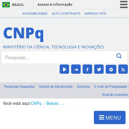
Acesso à informação
BRASIL
CORONAVÍRUS (COVID-19)
ACESSIBILIDADE
ALTO CONTRASTE
MAPA DO SITE
Participe
CNPq
Serviços
Legislação
MINISTÉRIO DA CIÊNCIA, TECNOLOGIA E INOVAÇÕES
Canais
Perguntas frequentes
Central de Atendimento
Serviços
E-mail do Pesquisador
Área de imprensa
Você está aqui:
CNPq
Bolsas e Auxílios Vigentes
Projetos de Pesquisa
MENU