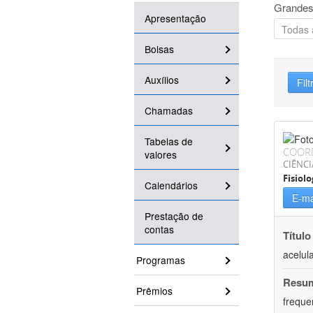
Grandes
Apresentação
Bolsas
Auxílios
Filt
Chamadas
Tabelas de
COOR
valores
CIÊNCI
Fisiolo
Calendários
E-ma
Prestação de
contas
Título
acelul
Programas
Resu
Prêmios
freque