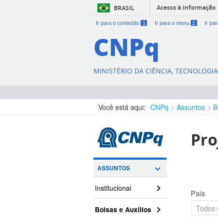
Acesso à informação
BRASIL
Ir para o conteúdo
1
Ir para o menu
2
Ir pa
CNPq
MINISTÉRIO DA CIÊNCIA, TECNOLOGI
Você está aqui:
CNPq
Assuntos
B
Pro
ASSUNTOS
Institucional
País
Bolsas e Auxílios