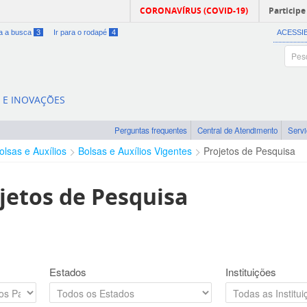
CORONAVÍRUS (COVID-19)
Participe
ra a busca
3
Ir para o rodapé
4
ACESSI
A E INOVAÇÕES
Perguntas frequentes
Central de Atendimento
Serv
olsas e Auxílios
Bolsas e Auxílios Vigentes
Projetos de Pesquisa
jetos de Pesquisa
Estados
Instituições