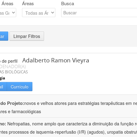
 Áreas
Áreas
Busca
rar
Limpar Filtros
Adalberto Ramon Vieyra
DENADOR(A)
AS BIOLÓGICAS
gia
il
Currículo
 do Projeto:
novos e velhos atores para estratégias terapêuticas em nef
ares e farmacológicas
mo:
Nefropatias, nome amplo que caracteriza a diminuição da função r
ntes processos de isquemia-reperfusão (I/R) (agudos), uropatia obstrut