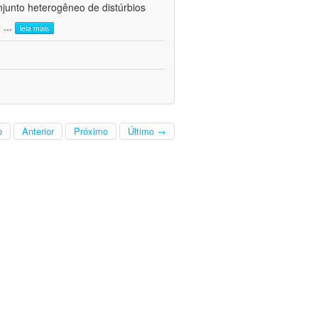
junto heterogêneo de distúrbios
e
...
leia mais
o
Anterior
Próximo
Último →