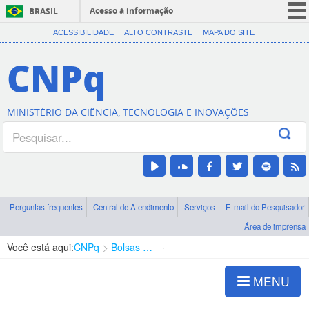
Acesso à informação
BRASIL
CORONAVÍRUS (COVID-19)
ACESSIBILIDADE
ALTO CONTRASTE
MAPA DO SITE
Participe
CNPq
Serviços
Legislação
MINISTÉRIO DA CIÊNCIA, TECNOLOGIA E INOVAÇÕES
Canais
Perguntas frequentes
Central de Atendimento
Serviços
E-mail do Pesquisador
Área de imprensa
Você está aqui:
CNPq
Bolsas e Auxílios Vigentes
Projetos de Pesquisa
MENU