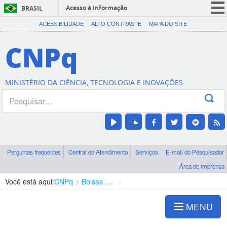
Acesso à informação
BRASIL
CORONAVÍRUS (COVID-19)
ACESSIBILIDADE
ALTO CONTRASTE
MAPA DO SITE
Participe
CNPq
Serviços
Legislação
MINISTÉRIO DA CIÊNCIA, TECNOLOGIA E INOVAÇÕES
Canais
Perguntas frequentes
Central de Atendimento
Serviços
E-mail do Pesquisador
Área de imprensa
Você está aqui:
CNPq
Bolsas e Auxílios Vigentes
Projetos de Pesquisa
MENU