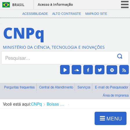
Acesso à informação
BRASIL
CORONAVÍRUS (COVID-19)
ACESSIBILIDADE
ALTO CONTRASTE
MAPA DO SITE
Participe
CNPq
Serviços
Legislação
MINISTÉRIO DA CIÊNCIA, TECNOLOGIA E INOVAÇÕES
Canais
Perguntas frequentes
Central de Atendimento
Serviços
E-mail do Pesquisador
Área de imprensa
Você está aqui:
CNPq
Bolsas e Auxílios Vigentes
Projetos de Pesquisa
MENU