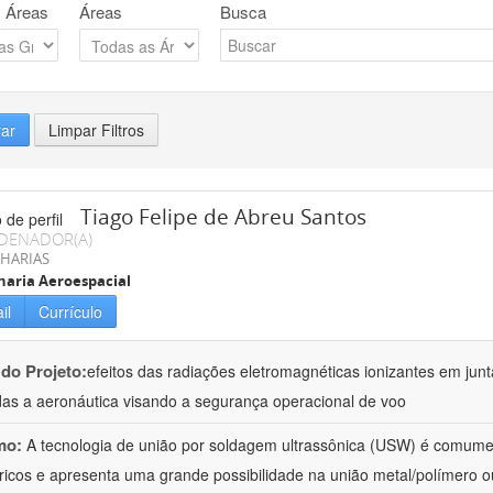
 Áreas
Áreas
Busca
rar
Limpar Filtros
Tiago Felipe de Abreu Santos
DENADOR(A)
HARIAS
aria Aeroespacial
il
Currículo
 do Projeto:
efeitos das radiações eletromagnéticas ionizantes em junt
das a aeronáutica visando a segurança operacional de voo
mo:
A tecnologia de união por soldagem ultrassônica (USW) é comumen
ricos e apresenta uma grande possibilidade na união metal/polímero o