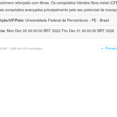
polímero reforçado com fibras. Os compósitos híbridos fibra-metal (C
ais compósitos avançados principalmente pelo seu potencial de inovaçã
uição/UF/País:
Universidade Federal de Pernambuco - PE - Brasil
cia:
Mon Dec 05 00:00:00 BRT 2022-Thu Dec 31 00:00:00 BRT 2026
← Primeir
.838 - 3.838 de 4.019 resultados.