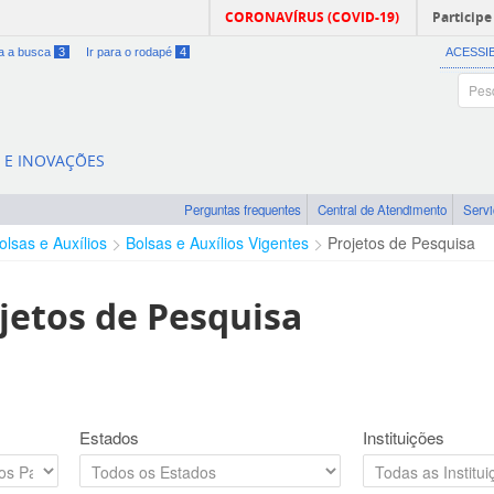
CORONAVÍRUS (COVID-19)
Participe
ra a busca
3
Ir para o rodapé
4
ACESSI
A E INOVAÇÕES
Perguntas frequentes
Central de Atendimento
Serv
olsas e Auxílios
Bolsas e Auxílios Vigentes
Projetos de Pesquisa
jetos de Pesquisa
Estados
Instituições