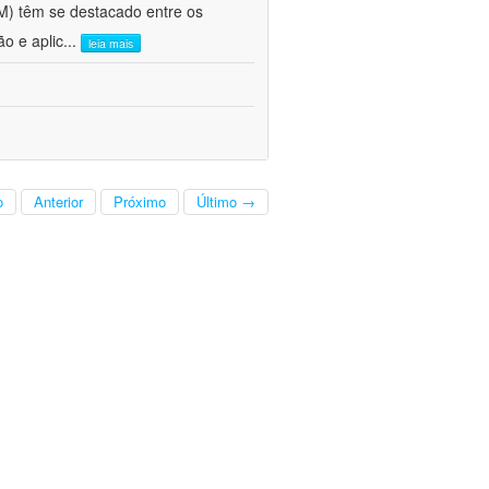
FM) têm se destacado entre os
o e aplic
...
leia mais
o
Anterior
Próximo
Último →