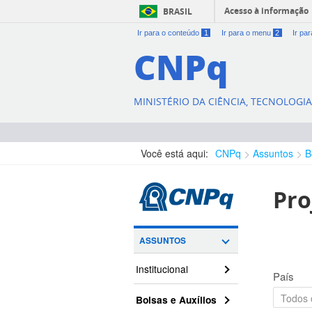
Acesso à informação
BRASIL
Ir para o conteúdo
1
Ir para o menu
2
Ir pa
CNPq
MINISTÉRIO DA CIÊNCIA, TECNOLOGI
Você está aqui:
CNPq
Assuntos
B
Pro
ASSUNTOS
Institucional
País
Bolsas e Auxílios