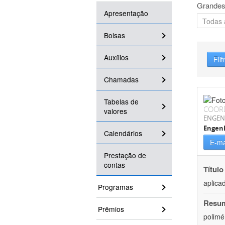
Grandes
Apresentação
Bolsas
Auxílios
Filt
Chamadas
Tabelas de
COOR
valores
ENGEN
Engenh
Calendários
E-ma
Prestação de
contas
Título
aplica
Programas
Resu
Prêmios
polimé