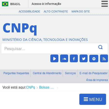
Acesso à informação
BRASIL
CORONAVÍRUS (COVID-19)
ACESSIBILIDADE
ALTO CONTRASTE
MAPA DO SITE
Participe
CNPq
Serviços
Legislação
MINISTÉRIO DA CIÊNCIA, TECNOLOGIA E INOVAÇÕES
Canais
Perguntas frequentes
Central de Atendimento
Serviços
E-mail do Pesquisador
Área de imprensa
Você está aqui:
CNPq
Bolsas e Auxílios Vigentes
Projetos de Pesquisa
MENU