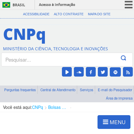
Acesso à informação
BRASIL
CORONAVÍRUS (COVID-19)
ACESSIBILIDADE
ALTO CONTRASTE
MAPA DO SITE
Participe
CNPq
Serviços
Legislação
MINISTÉRIO DA CIÊNCIA, TECNOLOGIA E INOVAÇÕES
Canais
Perguntas frequentes
Central de Atendimento
Serviços
E-mail do Pesquisador
Área de imprensa
Você está aqui:
CNPq
Bolsas e Auxílios Vigentes
Projetos de Pesquisa
MENU