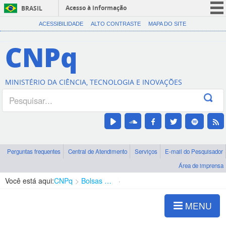
Acesso à informação
BRASIL
CORONAVÍRUS (COVID-19)
ACESSIBILIDADE
ALTO CONTRASTE
MAPA DO SITE
Participe
CNPq
Serviços
Legislação
MINISTÉRIO DA CIÊNCIA, TECNOLOGIA E INOVAÇÕES
Canais
Perguntas frequentes
Central de Atendimento
Serviços
E-mail do Pesquisador
Área de imprensa
Você está aqui:
CNPq
Bolsas e Auxílios Vigentes
Projetos de Pesquisa
MENU