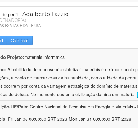
Adalberto Fazzio
DENADOR(A)
AS EXATAS E DA TERRA
il
Currículo
 do Projeto:
materials informatics
mo:
A habilidade de manusear e sintetizar materiais é de importância 
zações, a ponto de marcar eras da humanidade, como a idade da pedra, 
es ocorrem por conta da vantagem estratégica do domínio de materiais,
ções de defesa. No momento que uma civilização domina um materi
...
uição/UF/País:
Centro Nacional de Pesquisa em Energia e Materiais - S
cia:
Fri Jan 06 00:00:00 BRT 2023-Mon Jan 31 00:00:00 BRT 2028