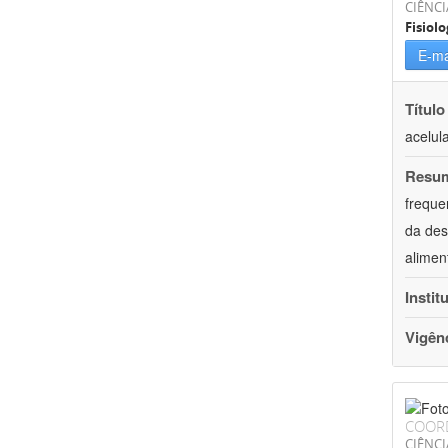
CIÊNCI
Fisiolo
E-ma
Título
acelul
Resu
freque
da des
alimen
Instit
Vigên
COOR
CIÊNCI