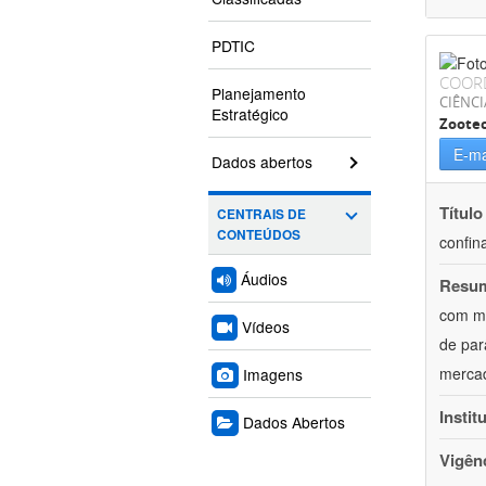
PDTIC
COOR
Planejamento
CIÊNCI
Estratégico
Zoote
E-ma
Dados abertos
Título
CENTRAIS DE
CONTEÚDOS
confin
Áudios
Resu
com mú
Vídeos
de par
mercad
Imagens
Instit
Dados Abertos
Vigên