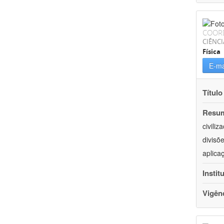
COOR
CIÊNCI
Física
E-ma
Título
Resu
civili
divisõ
aplica
Instit
Vigên