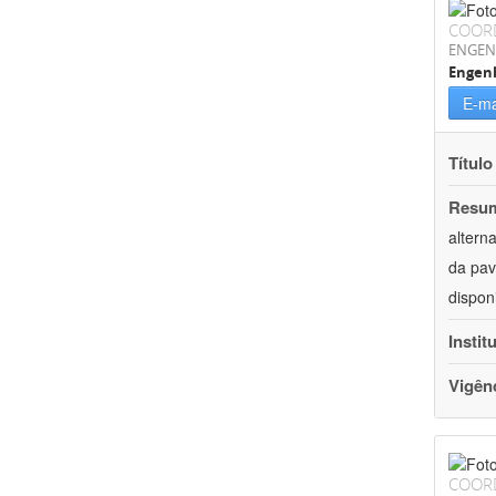
COOR
ENGEN
Engenh
E-ma
Título
Resu
altern
da pav
dispon
Instit
Vigên
COOR