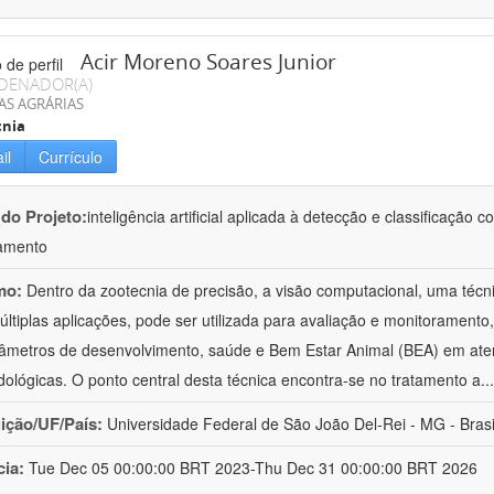
Acir Moreno Soares Junior
DENADOR(A)
AS AGRÁRIAS
cnia
il
Currículo
 do Projeto:
inteligência artificial aplicada à detecção e classificaçã
amento
mo:
Dentro da zootecnia de precisão, a visão computacional, uma técni
ltiplas aplicações, pode ser utilizada para avaliação e monitoramento, 
âmetros de desenvolvimento, saúde e Bem Estar Animal (BEA) em ate
ológicas. O ponto central desta técnica encontra-se no tratamento a
..
uição/UF/País:
Universidade Federal de São João Del-Rei - MG - Brasi
cia:
Tue Dec 05 00:00:00 BRT 2023-Thu Dec 31 00:00:00 BRT 2026