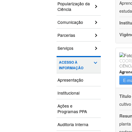
Aprend
Popularização da
Ciência
estuda
Comunicação
Instit
Vigên
Parcerias
Serviços
COOR
ACESSO À
CIÊNCI
INFORMAÇÃO
Agron
Apresentação
E-ma
Institucional
Título
cultiv
Ações e
Programas PPA
Resu
planta
Auditoria Interna
podend