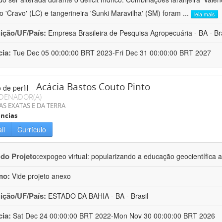
ro 'Cravo' (LC) e tangerineira 'Sunki Maravilha' (SM) foram
...
leia mais
uição/UF/País:
Empresa Brasileira de Pesquisa Agropecuária - BA - Bra
cia:
Tue Dec 05 00:00:00 BRT 2023-Fri Dec 31 00:00:00 BRT 2027
Acácia Bastos Couto Pinto
DENADOR(A)
AS EXATAS E DA TERRA
ncias
il
Currículo
 do Projeto:
expogeo virtual: popularizando a educação geocientífica a
mo:
Vide projeto anexo
uição/UF/País:
ESTADO DA BAHIA - BA - Brasil
cia:
Sat Dec 24 00:00:00 BRT 2022-Mon Nov 30 00:00:00 BRT 2026