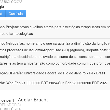
AS BIOLÓGICAS
gia
il
Currículo
 do Projeto:
novos e velhos atores para estratégias terapêuticas em nef
ares e farmacológicas
mo:
Nefropatias, nome amplo que caracteriza a diminuição da função r
ntes processos de isquemia-reperfusão (I/R) (agudos), uropatia obstrut
nutrição, a obesidade e o elevado consumo de sal constituírem um con
tares, elas têm a hipertensão como comorbidade comum que promov
uição/UF/País:
Universidade Federal do Rio de Janeiro - RJ - Brasil
cia:
Wed Feb 21 00:00:00 BRT 2024-Sun Feb 28 00:00:00 BRT 2027
Adelar Bracht
DENADOR(A)
AS BIOLÓGICAS