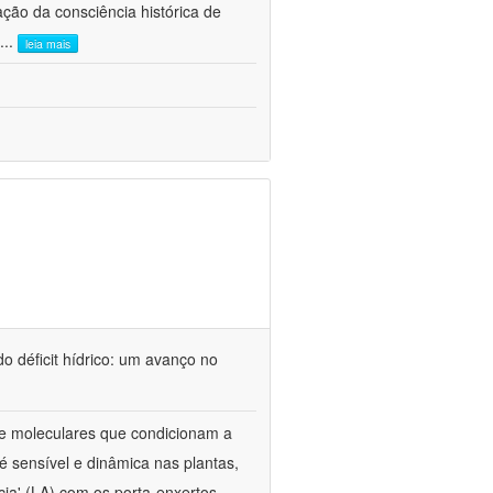
ão da consciência histórica de
...
leia mais
o déficit hídrico: um avanço no
s e moleculares que condicionam a
é sensível e dinâmica nas plantas,
cia' (LA) com os porta-enxertos