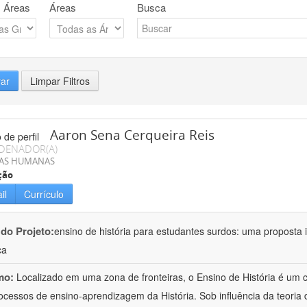
 Áreas
Áreas
Busca
rar
Limpar Filtros
Aaron Sena Cerqueira Reis
DENADOR(A)
IAS HUMANAS
ção
il
Currículo
 do Projeto:
ensino de história para estudantes surdos: uma proposta i
ca
mo:
Localizado em uma zona de fronteiras, o Ensino de História é um
ocessos de ensino-aprendizagem da História. Sob influência da teoria d