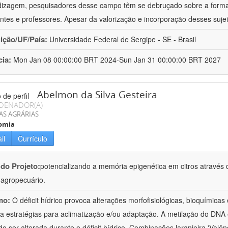
izagem, pesquisadores desse campo têm se debruçado sobre a formaç
ntes e professores. Apesar da valorização e incorporação desses sujei
uição/UF/País:
Universidade Federal de Sergipe - SE - Brasil
cia:
Mon Jan 08 00:00:00 BRT 2024-Sun Jan 31 00:00:00 BRT 2027
Abelmon da Silva Gesteira
DENADOR(A)
AS AGRÁRIAS
omia
il
Currículo
 do Projeto:
potencializando a memória epigenética em citros através d
o agropecuário.
mo:
O déficit hídrico provoca alterações morfofisiológicas, bioquímica
 a estratégias para aclimatização e/ou adaptação. A metilação do DNA 
o ser alterada durante o déficit hídrico. Combinações laranjeira 'Valên