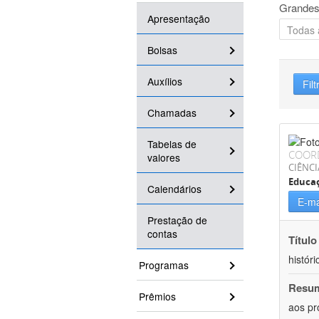
Grandes
Apresentação
Bolsas
Auxílios
Filt
Chamadas
Tabelas de
COOR
valores
CIÊNC
Educa
Calendários
E-ma
Prestação de
contas
Título
históri
Programas
Resu
Prêmios
aos pr