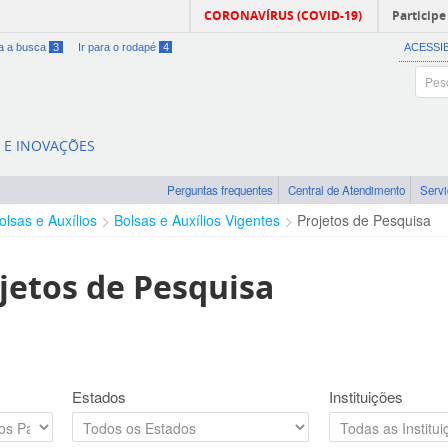
CORONAVÍRUS (COVID-19)
Participe
ra a busca
3
Ir para o rodapé
4
ACESSI
A E INOVAÇÕES
Perguntas frequentes
Central de Atendimento
Serv
olsas e Auxílios
Bolsas e Auxílios Vigentes
Projetos de Pesquisa
jetos de Pesquisa
Estados
Instituições