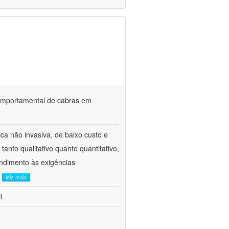
o comportamental de cabras em
ca não invasiva, de baixo custo e
tanto qualitativo quanto quantitativo,
ndimento às exigências
.
leia mais
l