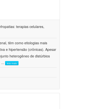
ropatias: terapias celulares,
enal, têm como etiologias mais
iva e hipertensão (crônicas). Apesar
junto heterogêneo de distúrbios
e
...
leia mais