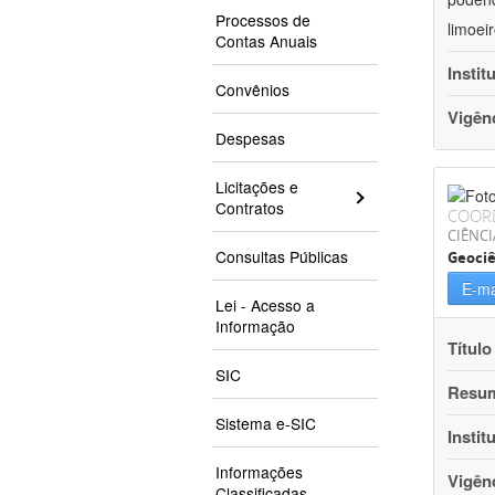
Processos de
limoei
Contas Anuais
Instit
Convênios
Vigên
Despesas
Licitações e
Contratos
COOR
CIÊNCI
Consultas Públicas
Geociê
E-ma
Lei - Acesso a
Informação
Título
SIC
Resu
Sistema e-SIC
Instit
Informações
Vigên
Classificadas