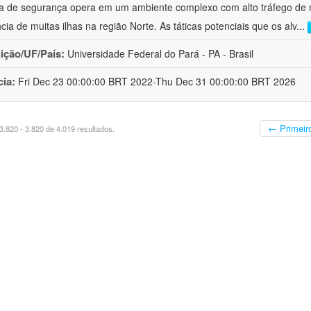
a de segurança opera em um ambiente complexo com alto tráfego de 
ncia de muitas ilhas na região Norte. As táticas potenciais que os alv
...
uição/UF/País:
Universidade Federal do Pará - PA - Brasil
cia:
Fri Dec 23 00:00:00 BRT 2022-Thu Dec 31 00:00:00 BRT 2026
← Primeir
.820 - 3.820 de 4.019 resultados.