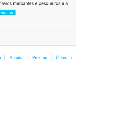
navios mercantes e pesqueiros e a
leia mais
o
Anterior
Próximo
Último →