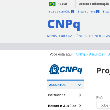
Acesso à informação
BRASIL
Ir para o conteúdo
1
Ir para o menu
2
Ir pa
CNPq
MINISTÉRIO DA CIÊNCIA, TECNOLOGI
Você está aqui:
CNPq
Assuntos
B
Pro
ASSUNTOS
Institucional
País
Bolsas e Auxílios