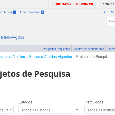
CORONAVÍRUS (COVID-19)
Participe
ra a busca
3
Ir para o rodapé
4
ACESSI
A E INOVAÇÕES
Perguntas frequentes
Central de Atendimento
Serv
olsas e Auxílios
Bolsas e Auxílios Vigentes
Projetos de Pesquisa
jetos de Pesquisa
Estados
Instituições