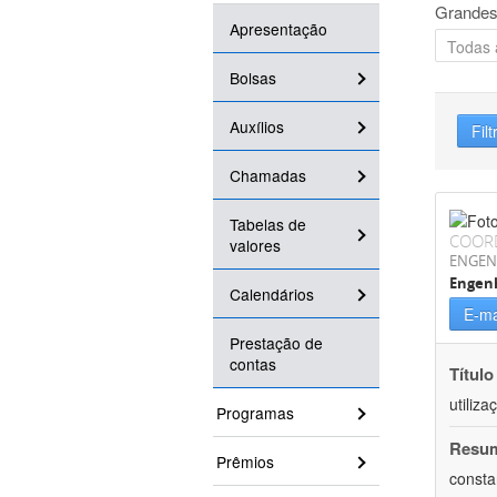
Grandes
Apresentação
Bolsas
Auxílios
Filt
Chamadas
Tabelas de
COOR
valores
ENGEN
Engenh
Calendários
E-ma
Prestação de
contas
Título
utiliz
Programas
Resu
Prêmios
consta