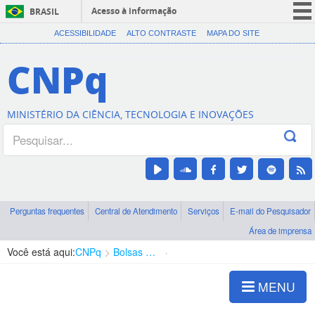
Acesso à informação
BRASIL
CORONAVÍRUS (COVID-19)
ACESSIBILIDADE
ALTO CONTRASTE
MAPA DO SITE
Participe
CNPq
Serviços
Legislação
MINISTÉRIO DA CIÊNCIA, TECNOLOGIA E INOVAÇÕES
Canais
Perguntas frequentes
Central de Atendimento
Serviços
E-mail do Pesquisador
Área de imprensa
Você está aqui:
CNPq
Bolsas e Auxílios Vigentes
Projetos de Pesquisa
MENU