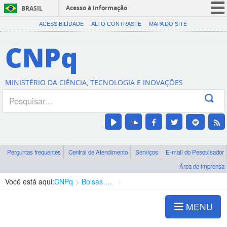
Acesso à informação
BRASIL
CORONAVÍRUS (COVID-19)
ACESSIBILIDADE
ALTO CONTRASTE
MAPA DO SITE
Participe
CNPq
Serviços
Legislação
MINISTÉRIO DA CIÊNCIA, TECNOLOGIA E INOVAÇÕES
Canais
Perguntas frequentes
Central de Atendimento
Serviços
E-mail do Pesquisador
Área de imprensa
Você está aqui:
CNPq
Bolsas e Auxílios Vigentes
Projetos de Pesquisa
MENU