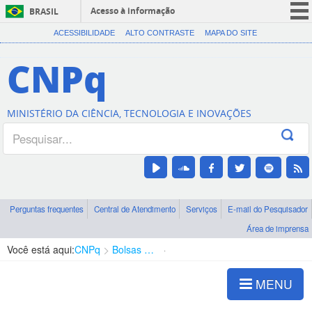
Acesso à informação
BRASIL
CORONAVÍRUS (COVID-19)
ACESSIBILIDADE
ALTO CONTRASTE
MAPA DO SITE
Participe
CNPq
Serviços
Legislação
MINISTÉRIO DA CIÊNCIA, TECNOLOGIA E INOVAÇÕES
Canais
Perguntas frequentes
Central de Atendimento
Serviços
E-mail do Pesquisador
Área de imprensa
Você está aqui:
CNPq
Bolsas e Auxílios Vigentes
Projetos de Pesquisa
MENU