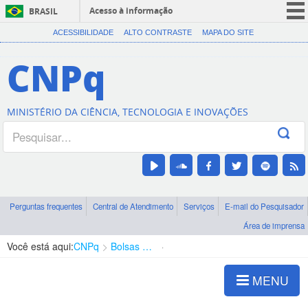
Acesso à informação
BRASIL
CORONAVÍRUS (COVID-19)
ACESSIBILIDADE
ALTO CONTRASTE
MAPA DO SITE
Participe
CNPq
Serviços
Legislação
MINISTÉRIO DA CIÊNCIA, TECNOLOGIA E INOVAÇÕES
Canais
Perguntas frequentes
Central de Atendimento
Serviços
E-mail do Pesquisador
Área de imprensa
Você está aqui:
CNPq
Bolsas e Auxílios Vigentes
Projetos de Pesquisa
MENU