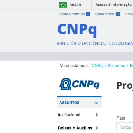
Acesso à informação
BRASIL
Ir para o conteúdo
1
Ir para o menu
2
Ir pa
CNPq
MINISTÉRIO DA CIÊNCIA, TECNOLOGI
Você está aqui:
CNPq
Assuntos
B
Pro
ASSUNTOS
Institucional
País
Bolsas e Auxílios