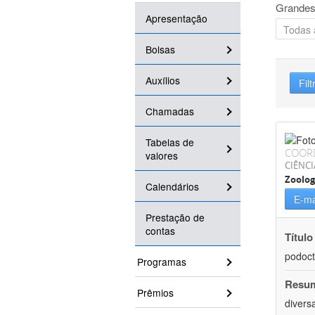
Grandes
Apresentação
Bolsas
Auxílios
Filt
Chamadas
Tabelas de
COOR
valores
CIÊNCI
Zoolog
Calendários
E-ma
Prestação de
contas
Título
podoct
Programas
Resu
Prêmios
divers