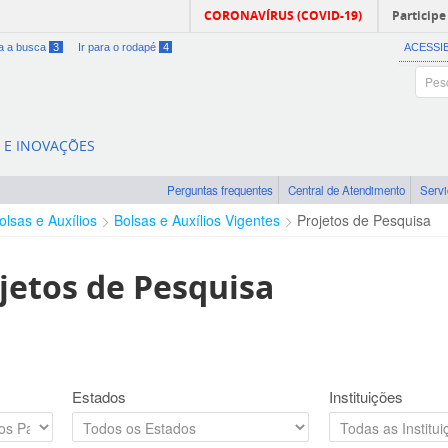
CORONAVÍRUS (COVID-19)
Participe
ra a busca
3
Ir para o rodapé
4
ACESSI
A E INOVAÇÕES
Perguntas frequentes
Central de Atendimento
Serv
olsas e Auxílios
Bolsas e Auxílios Vigentes
Projetos de Pesquisa
jetos de Pesquisa
Estados
Instituições