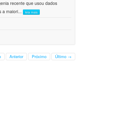
genia recente que usou dados
s a maiori
...
leia mais
o
Anterior
Próximo
Último →