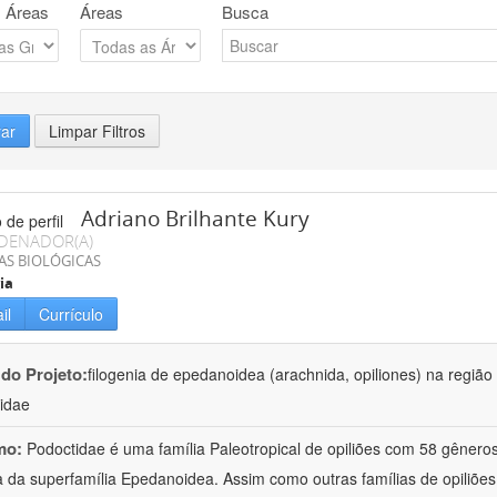
 Áreas
Áreas
Busca
rar
Limpar Filtros
Adriano Brilhante Kury
DENADOR(A)
AS BIOLÓGICAS
ia
il
Currículo
 do Projeto:
filogenia de epedanoidea (arachnida, opiliones) na regiã
idae
mo:
Podoctidae é uma família Paleotropical de opiliões com 58 gênero
a da superfamília Epedanoidea. Assim como outras famílias de opiliões