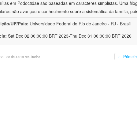
ílias em Podoctidae são baseadas em caracteres simplistas. Uma filo
lares não avançou o conhecimento sobre a sistemática da família, poi
uição/UF/País:
Universidade Federal do Rio de Janeiro - RJ - Brasil
cia:
Sat Dec 02 00:00:00 BRT 2023-Thu Dec 31 00:00:00 BRT 2026
← Primeir
8 - 38 de 4.019 resultados.