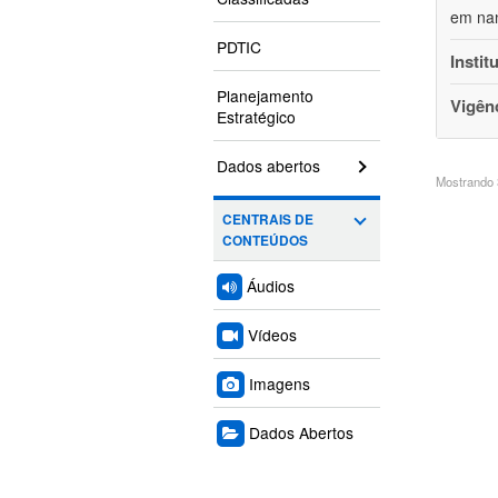
em nan
PDTIC
Instit
Planejamento
Vigên
Estratégico
Dados abertos
Mostrando 3
CENTRAIS DE
CONTEÚDOS
Áudios
Vídeos
Imagens
Dados Abertos