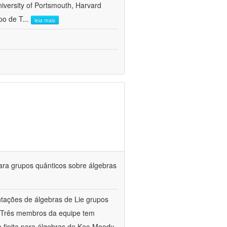
versity of Portsmouth, Harvard
po de T
...
leia mais
ara grupos quânticos sobre álgebras
entações de álgebras de Lie grupos
a. Três membros da equipe tem
 finita para álgebras de Kac-Moody