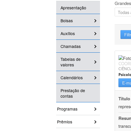
Grandes
Apresentação
Bolsas
Auxílios
Filt
Chamadas
Tabelas de
COOR
valores
CIÊNC
Psicol
Calendários
E-ma
Prestação de
contas
Título
repres
Programas
Resu
Prêmios
transc