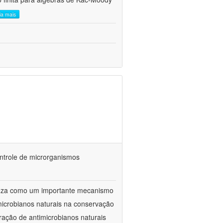
eia mais
ontrole de microrganismos
reza como um importante mecanismo
microbianos naturais na conservação
ração de antimicrobianos naturais