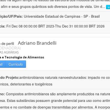
o afim e seus grupos quânticos sob diversos pontos de vista. Um d
...
l
uição/UF/País:
Universidade Estadual de Campinas - SP - Brasil
cia:
Fri Dec 08 00:00:00 BRT 2023-Thu Dec 31 00:00:00 BRT 2026
Adriano Brandelli
DENADOR(A)
AS AGRÁRIAS
a e Tecnologia de Alimentos
il
Currículo
 do Projeto:
antimicrobianos naturais nanoestruturados: impacto no c
nicos, deteriorantes e toxigênicos
mo:
Compostos antimicrobianos são amplamente produzidos na natu
esa. Estas substâncias possuem grande potencial para uso como anti
mentos e no combate de doenças transmitidas por alimentos. A incorpo