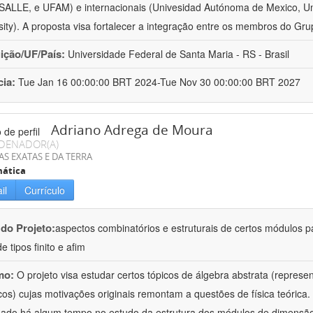
ALLE, e UFAM) e internacionais (Univesidad Autónoma de Mexico, Uni
sity). A proposta visa fortalecer a integração entre os membros do Gru
uição/UF/País:
Universidade Federal de Santa Maria - RS - Brasil
cia:
Tue Jan 16 00:00:00 BRT 2024-Tue Nov 30 00:00:00 BRT 2027
Adriano Adrega de Moura
DENADOR(A)
AS EXATAS E DA TERRA
ática
il
Currículo
 do Projeto:
aspectos combinatórios e estruturais de certos módulos p
de tipos finito e afim
mo:
O projeto visa estudar certos tópicos de álgebra abstrata (repres
cos) cujas motivações originais remontam a questões de física teóric
hado há algum tempo no estudo da estrutura dos módulos de dimensão