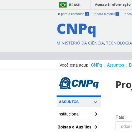
Acesso à informação
BRASIL
Ir para o conteúdo
1
Ir para o menu
2
Ir pa
CNPq
MINISTÉRIO DA CIÊNCIA, TECNOLOGI
Você está aqui:
CNPq
Assuntos
B
Pro
ASSUNTOS
Institucional
País
Bolsas e Auxílios