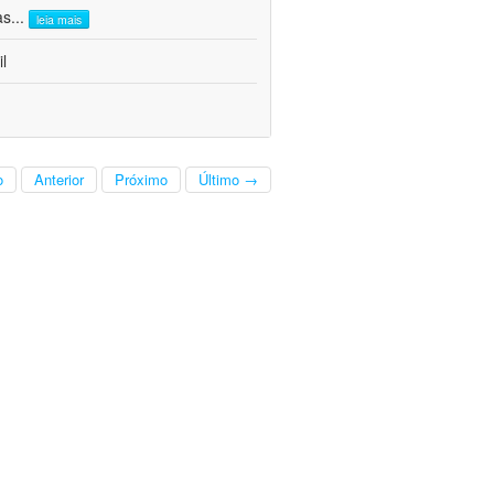
as
...
leia mais
l
o
Anterior
Próximo
Último →