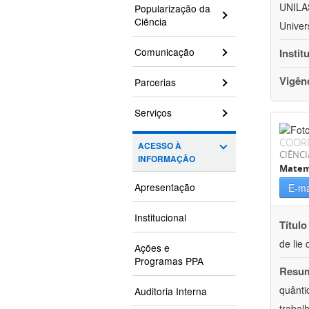
UNILAS
Popularização da
Ciência
Univer
Comunicação
Instit
Vigên
Parcerias
Serviços
COOR
ACESSO À
CIÊNCI
INFORMAÇÃO
Matem
Apresentação
E-ma
Institucional
Título
de lie 
Ações e
Programas PPA
Resu
quânti
Auditoria Interna
trabal