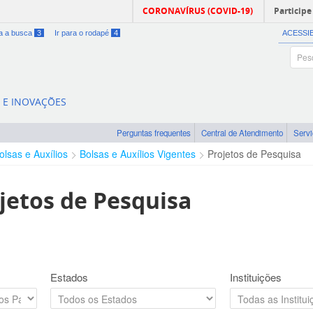
CORONAVÍRUS (COVID-19)
Participe
ra a busca
3
Ir para o rodapé
4
ACESSI
A E INOVAÇÕES
Perguntas frequentes
Central de Atendimento
Serv
olsas e Auxílios
Bolsas e Auxílios Vigentes
Projetos de Pesquisa
jetos de Pesquisa
Estados
Instituições