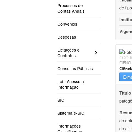
Processos de
de tip
Contas Anuais
Instit
Convênios
Vigên
Despesas
Licitações e
Contratos
COOR
CIÊNCI
Consultas Públicas
Ciênci
E-ma
Lei - Acesso a
Informação
Título
SIC
patogê
Resu
Sistema e-SIC
de def
Informações
de ali
Classificadas