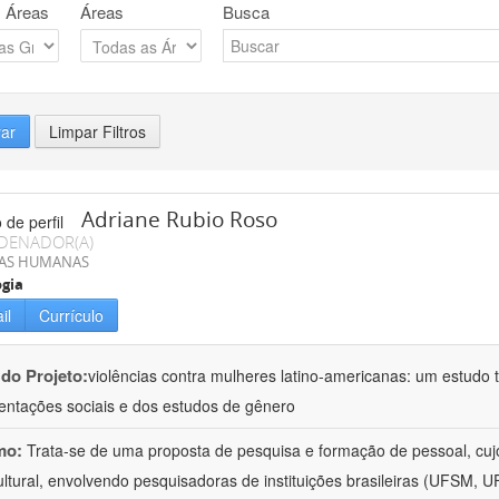
 Áreas
Áreas
Busca
rar
Limpar Filtros
Adriane Rubio Roso
DENADOR(A)
IAS HUMANAS
ogia
il
Currículo
 do Projeto:
violências contra mulheres latino-americanas: um estudo tr
entações sociais e dos estudos de gênero
mo:
Trata-se de uma proposta de pesquisa e formação de pessoal, cujo c
ultural, envolvendo pesquisadoras de instituições brasileiras (UFSM