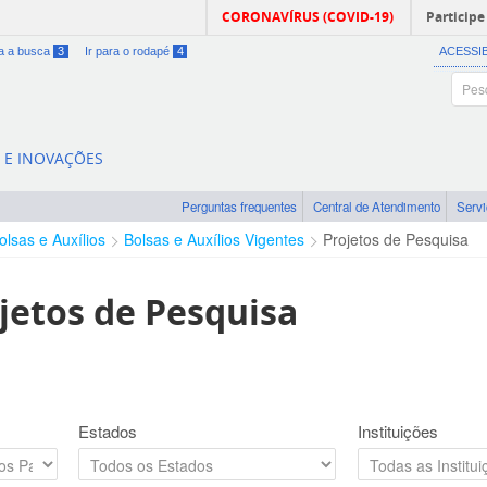
CORONAVÍRUS (COVID-19)
Participe
ra a busca
3
Ir para o rodapé
4
ACESSI
A E INOVAÇÕES
Perguntas frequentes
Central de Atendimento
Serv
olsas e Auxílios
Bolsas e Auxílios Vigentes
Projetos de Pesquisa
jetos de Pesquisa
Estados
Instituições