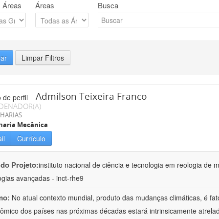
 Áreas
Áreas
Busca
rar
Limpar Filtros
Admilson Teixeira Franco
DENADOR(A)
HARIAS
haria Mecânica
il
Currículo
 do Projeto:
instituto nacional de ciência e tecnologia em reologia de 
ogias avançadas - inct-rhe9
mo:
No atual contexto mundial, produto das mudanças climáticas, é fa
ômico dos países nas próximas décadas estará intrinsicamente atrel