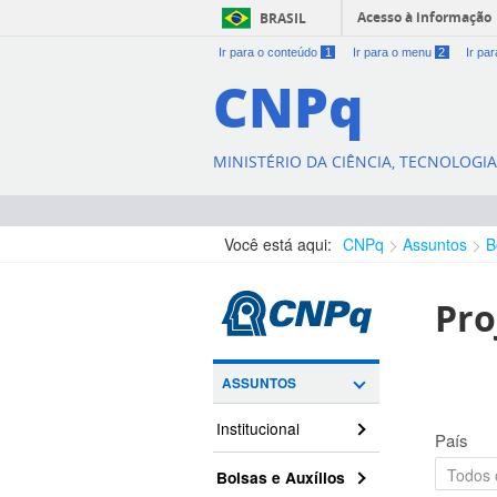
Acesso à informação
BRASIL
Ir para o conteúdo
1
Ir para o menu
2
Ir pa
CNPq
MINISTÉRIO DA CIÊNCIA, TECNOLOGI
Você está aqui:
CNPq
Assuntos
B
Pro
ASSUNTOS
Institucional
País
Bolsas e Auxílios