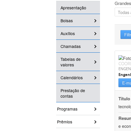
Grandes
Apresentação
Bolsas
Auxílios
Filt
Chamadas
Tabelas de
COOR
valores
ENGEN
Engen
Calendários
E-ma
Prestação de
contas
Título
tecnol
Programas
Resu
Prêmios
e econ