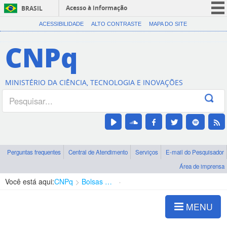
Acesso à informação
BRASIL
CORONAVÍRUS (COVID-19)
ACESSIBILIDADE
ALTO CONTRASTE
MAPA DO SITE
Participe
CNPq
Serviços
Legislação
MINISTÉRIO DA CIÊNCIA, TECNOLOGIA E INOVAÇÕES
Canais
Perguntas frequentes
Central de Atendimento
Serviços
E-mail do Pesquisador
Área de imprensa
Você está aqui:
CNPq
Bolsas e Auxílios Vigentes
Projetos de Pesquisa
MENU