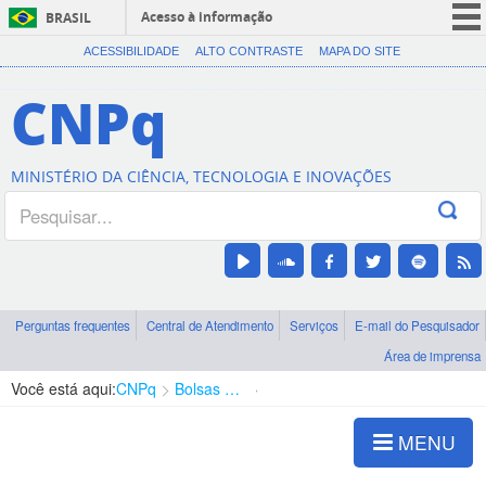
Acesso à informação
BRASIL
CORONAVÍRUS (COVID-19)
ACESSIBILIDADE
ALTO CONTRASTE
MAPA DO SITE
Participe
CNPq
Serviços
Legislação
MINISTÉRIO DA CIÊNCIA, TECNOLOGIA E INOVAÇÕES
Canais
Perguntas frequentes
Central de Atendimento
Serviços
E-mail do Pesquisador
Área de imprensa
Você está aqui:
CNPq
Bolsas e Auxílios Vigentes
Projetos de Pesquisa
MENU