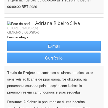
Vigência:
Tue Dec 05 00:00:00 BRT 2023-Thu Dec 31
00:00:00 BRT 2026
Adriana Ribeiro Silva
COORDENADOR(A)
CIÊNCIAS BIOLÓGICAS
Farmacologia
E-mail
Currículo
Título do Projeto:
mecanismos celulares e moleculares
sensíveis ao ligante de ppar gama, rosiglitazona, na
pneumonia causada pela infecção com klebsiella
pneumoniae em camundongos e suas sequelas
Resumo:
A Klebsiella pneumoniae é uma bactéria