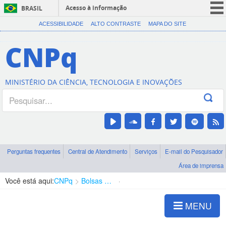
Acesso à informação
BRASIL
CORONAVÍRUS (COVID-19)
ACESSIBILIDADE
ALTO CONTRASTE
MAPA DO SITE
Participe
CNPq
Serviços
Legislação
MINISTÉRIO DA CIÊNCIA, TECNOLOGIA E INOVAÇÕES
Canais
Perguntas frequentes
Central de Atendimento
Serviços
E-mail do Pesquisador
Área de imprensa
Você está aqui:
CNPq
Bolsas e Auxílios Vigentes
Projetos de Pesquisa
MENU