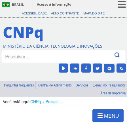
Acesso à informação
BRASIL
CORONAVÍRUS (COVID-19)
ACESSIBILIDADE
ALTO CONTRASTE
MAPA DO SITE
Participe
CNPq
Serviços
Legislação
MINISTÉRIO DA CIÊNCIA, TECNOLOGIA E INOVAÇÕES
Canais
Perguntas frequentes
Central de Atendimento
Serviços
E-mail do Pesquisador
Área de imprensa
Você está aqui:
CNPq
Bolsas e Auxílios Vigentes
Projetos de Pesquisa
MENU