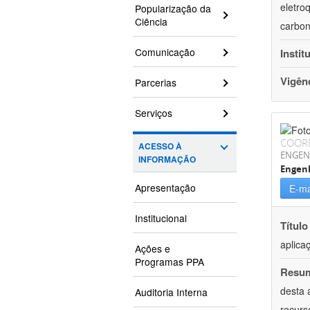
eletro
Popularização da
Ciência
carbon
Comunicação
Instit
Vigên
Parcerias
Serviços
COOR
ACESSO À
ENGEN
INFORMAÇÃO
Engenh
Apresentação
E-ma
Institucional
Título
aplica
Ações e
Programas PPA
Resu
desta 
Auditoria Interna
recurs