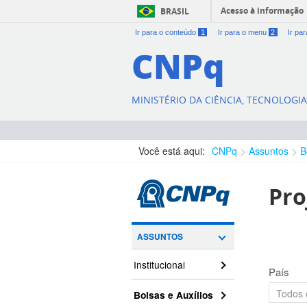
Acesso à informação
BRASIL
Ir para o conteúdo
1
Ir para o menu
2
Ir pa
CNPq
MINISTÉRIO DA CIÊNCIA, TECNOLOGI
Você está aqui:
CNPq
Assuntos
B
Pro
ASSUNTOS
Institucional
País
Bolsas e Auxílios