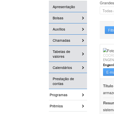
Grandes
Apresentação
Bolsas
Auxílios
Filt
Chamadas
Tabelas de
COOR
valores
ENGEN
Engenh
Calendários
E-ma
Prestação de
contas
Título
armaz
Programas
Resu
Prêmios
sistem