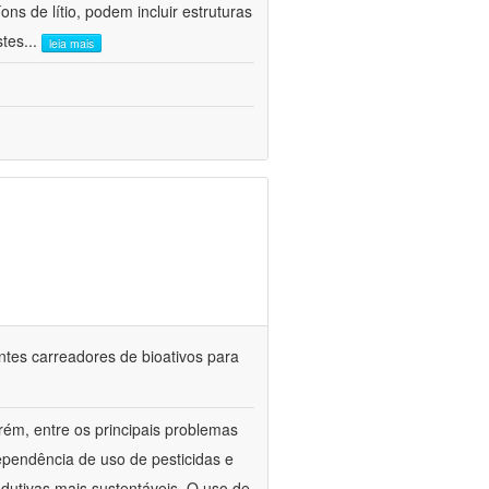
ns de lítio, podem incluir estruturas
stes
...
leia mais
ntes carreadores de bioativos para
rém, entre os principais problemas
ependência de uso de pesticidas e
odutivas mais sustentáveis. O uso de