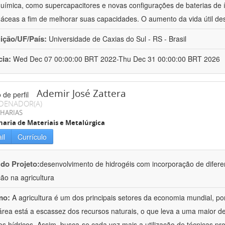
química, como supercapacitores e novas configurações de baterias de ío
áceas a fim de melhorar suas capacidades. O aumento da vida útil de
uição/UF/País:
Universidade de Caxias do Sul - RS - Brasil
cia:
Wed Dec 07 00:00:00 BRT 2022-Thu Dec 31 00:00:00 BRT 2026
Ademir José Zattera
DENADOR(A)
HARIAS
aria de Materiais e Metalúrgica
il
Currículo
 do Projeto:
desenvolvimento de hidrogéis com incorporação de difere
ção na agricultura
mo:
A agricultura é um dos principais setores da economia mundial, po
área está a escassez dos recursos naturais, o que leva a uma maior d
os hídricos. Assim, busca-se cada vez mais a utilização de técnicas pr