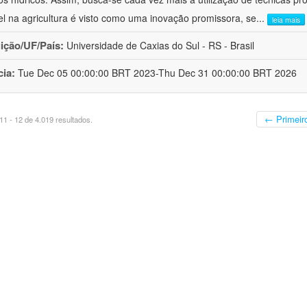
el na agricultura é visto como uma inovação promissora, se
...
leia mais
uição/UF/País:
Universidade de Caxias do Sul - RS - Brasil
cia:
Tue Dec 05 00:00:00 BRT 2023-Thu Dec 31 00:00:00 BRT 2026
← Primeir
1 - 12 de 4.019 resultados.