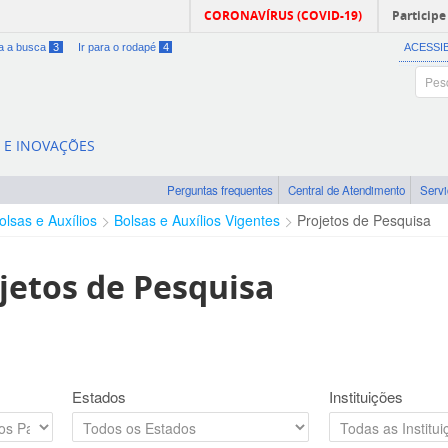
CORONAVÍRUS (COVID-19)
Participe
ra a busca
3
Ir para o rodapé
4
ACESSI
A E INOVAÇÕES
Perguntas frequentes
Central de Atendimento
Serv
olsas e Auxílios
Bolsas e Auxílios Vigentes
Projetos de Pesquisa
jetos de Pesquisa
Estados
Instituições