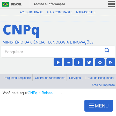
Acesso à informação
BRASIL
CORONAVÍRUS (COVID-19)
ACESSIBILIDADE
ALTO CONTRASTE
MAPA DO SITE
Participe
CNPq
Serviços
Legislação
MINISTÉRIO DA CIÊNCIA, TECNOLOGIA E INOVAÇÕES
Canais
Perguntas frequentes
Central de Atendimento
Serviços
E-mail do Pesquisador
Área de imprensa
Você está aqui:
CNPq
Bolsas e Auxílios Vigentes
Projetos de Pesquisa
MENU