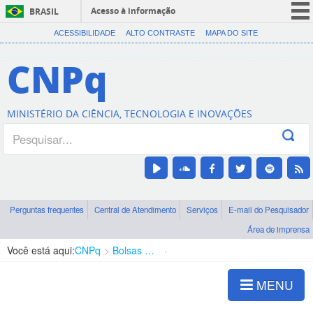
Acesso à informação
BRASIL
CORONAVÍRUS (COVID-19)
ACESSIBILIDADE
ALTO CONTRASTE
MAPA DO SITE
Participe
CNPq
Serviços
Legislação
MINISTÉRIO DA CIÊNCIA, TECNOLOGIA E INOVAÇÕES
Canais
Perguntas frequentes
Central de Atendimento
Serviços
E-mail do Pesquisador
Área de imprensa
Você está aqui:
CNPq
Bolsas e Auxílios Vigentes
Projetos de Pesquisa
MENU