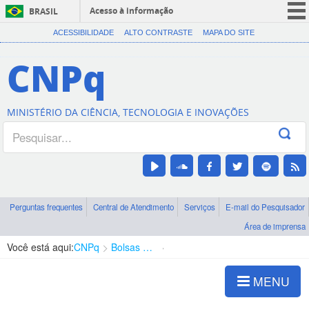
Acesso à informação
BRASIL
CORONAVÍRUS (COVID-19)
ACESSIBILIDADE
ALTO CONTRASTE
MAPA DO SITE
Participe
CNPq
Serviços
Legislação
MINISTÉRIO DA CIÊNCIA, TECNOLOGIA E INOVAÇÕES
Canais
Perguntas frequentes
Central de Atendimento
Serviços
E-mail do Pesquisador
Área de imprensa
Você está aqui:
CNPq
Bolsas e Auxílios Vigentes
Projetos de Pesquisa
MENU