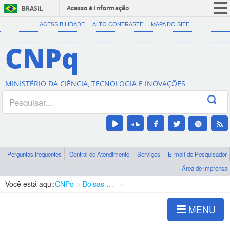
Acesso à informação
BRASIL
CORONAVÍRUS (COVID-19)
ACESSIBILIDADE
ALTO CONTRASTE
MAPA DO SITE
Participe
CNPq
Serviços
Legislação
MINISTÉRIO DA CIÊNCIA, TECNOLOGIA E INOVAÇÕES
Canais
Perguntas frequentes
Central de Atendimento
Serviços
E-mail do Pesquisador
Área de imprensa
Você está aqui:
CNPq
Bolsas e Auxílios Vigentes
Projetos de Pesquisa
MENU