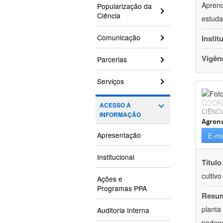
Aprend
Popularização da
Ciência
estuda
Comunicação
Instit
Vigên
Parcerias
Serviços
COOR
ACESSO À
CIÊNCI
INFORMAÇÃO
Agron
Apresentação
E-ma
Institucional
Título
cultiv
Ações e
Programas PPA
Resu
planta
Auditoria Interna
podend