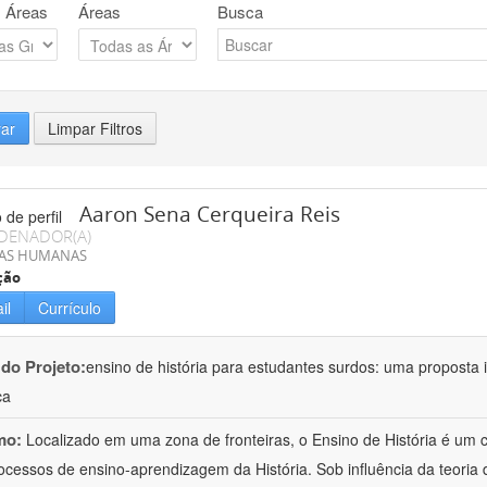
 Áreas
Áreas
Busca
rar
Limpar Filtros
Aaron Sena Cerqueira Reis
DENADOR(A)
IAS HUMANAS
ção
il
Currículo
 do Projeto:
ensino de história para estudantes surdos: uma proposta i
ca
mo:
Localizado em uma zona de fronteiras, o Ensino de História é um
ocessos de ensino-aprendizagem da História. Sob influência da teoria d