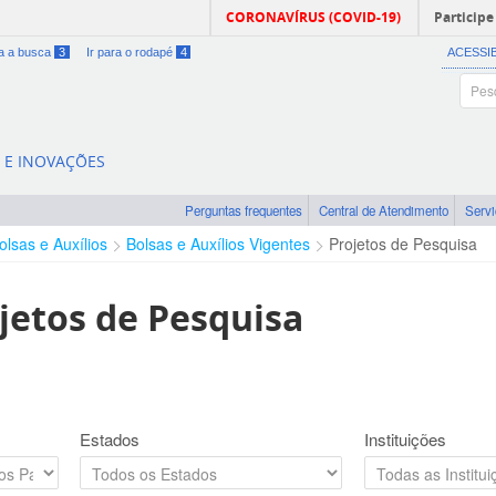
CORONAVÍRUS (COVID-19)
Participe
ra a busca
3
Ir para o rodapé
4
ACESSI
A E INOVAÇÕES
Perguntas frequentes
Central de Atendimento
Serv
olsas e Auxílios
Bolsas e Auxílios Vigentes
Projetos de Pesquisa
jetos de Pesquisa
Estados
Instituições