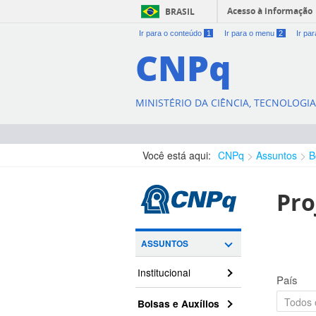
Acesso à informação
BRASIL
Ir para o conteúdo
1
Ir para o menu
2
Ir pa
CNPq
MINISTÉRIO DA CIÊNCIA, TECNOLOGI
Você está aqui:
CNPq
Assuntos
B
Pro
ASSUNTOS
Institucional
País
Bolsas e Auxílios