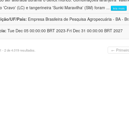
ro 'Cravo' (LC) e tangerineira 'Sunki Maravilha' (SM) foram
...
leia mais
uição/UF/País:
Empresa Brasileira de Pesquisa Agropecuária - BA - Bra
cia:
Tue Dec 05 00:00:00 BRT 2023-Fri Dec 31 00:00:00 BRT 2027
← Primeir
 - 2 de 4.019 resultados.