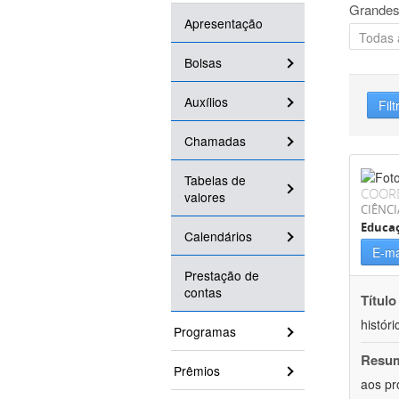
Grandes
Apresentação
Bolsas
Auxílios
Filt
Chamadas
Tabelas de
COOR
valores
CIÊNC
Educa
Calendários
E-ma
Prestação de
contas
Título
históri
Programas
Resu
Prêmios
aos pr