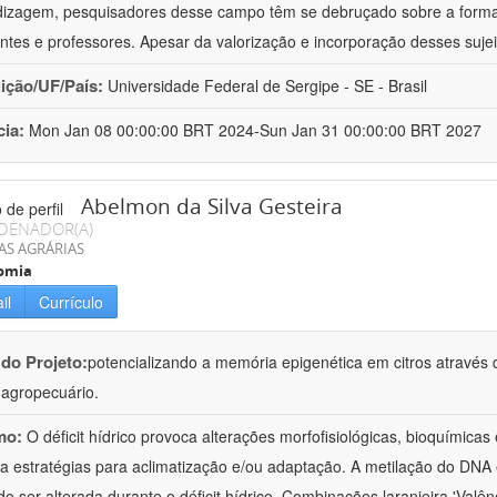
izagem, pesquisadores desse campo têm se debruçado sobre a formaç
ntes e professores. Apesar da valorização e incorporação desses sujei
uição/UF/País:
Universidade Federal de Sergipe - SE - Brasil
cia:
Mon Jan 08 00:00:00 BRT 2024-Sun Jan 31 00:00:00 BRT 2027
Abelmon da Silva Gesteira
DENADOR(A)
AS AGRÁRIAS
omia
il
Currículo
 do Projeto:
potencializando a memória epigenética em citros através d
o agropecuário.
mo:
O déficit hídrico provoca alterações morfofisiológicas, bioquímica
 a estratégias para aclimatização e/ou adaptação. A metilação do DNA 
o ser alterada durante o déficit hídrico. Combinações laranjeira 'Valên