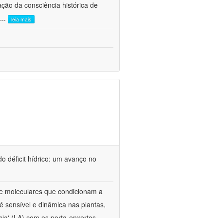
ão da consciência histórica de
...
leia mais
o déficit hídrico: um avanço no
s e moleculares que condicionam a
é sensível e dinâmica nas plantas,
cia' (LA) com os porta-enxertos