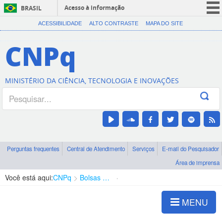
Acesso à informação
BRASIL
CORONAVÍRUS (COVID-19)
ACESSIBILIDADE
ALTO CONTRASTE
MAPA DO SITE
Participe
CNPq
Serviços
Legislação
MINISTÉRIO DA CIÊNCIA, TECNOLOGIA E INOVAÇÕES
Canais
Perguntas frequentes
Central de Atendimento
Serviços
E-mail do Pesquisador
Área de imprensa
Você está aqui:
CNPq
Bolsas e Auxílios Vigentes
Projetos de Pesquisa
MENU