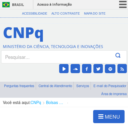
Acesso à informação
BRASIL
CORONAVÍRUS (COVID-19)
ACESSIBILIDADE
ALTO CONTRASTE
MAPA DO SITE
Participe
CNPq
Serviços
Legislação
MINISTÉRIO DA CIÊNCIA, TECNOLOGIA E INOVAÇÕES
Canais
Perguntas frequentes
Central de Atendimento
Serviços
E-mail do Pesquisador
Área de imprensa
Você está aqui:
CNPq
Bolsas e Auxílios Vigentes
Projetos de Pesquisa
MENU