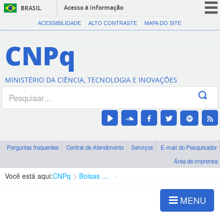
Acesso à informação
BRASIL
CORONAVÍRUS (COVID-19)
ACESSIBILIDADE
ALTO CONTRASTE
MAPA DO SITE
Participe
CNPq
Serviços
Legislação
MINISTÉRIO DA CIÊNCIA, TECNOLOGIA E INOVAÇÕES
Canais
Perguntas frequentes
Central de Atendimento
Serviços
E-mail do Pesquisador
Área de imprensa
Você está aqui:
CNPq
Bolsas e Auxílios Vigentes
Projetos de Pesquisa
MENU