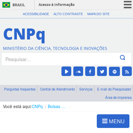
Acesso à informação
BRASIL
CORONAVÍRUS (COVID-19)
ACESSIBILIDADE
ALTO CONTRASTE
MAPA DO SITE
Participe
CNPq
Serviços
Legislação
MINISTÉRIO DA CIÊNCIA, TECNOLOGIA E INOVAÇÕES
Canais
Perguntas frequentes
Central de Atendimento
Serviços
E-mail do Pesquisador
Área de imprensa
Você está aqui:
CNPq
Bolsas e Auxílios Vigentes
Projetos de Pesquisa
MENU