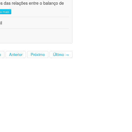
es das relações entre o balanço de
ia mais
il
o
Anterior
Próximo
Último →