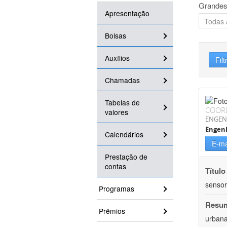
Grandes
Apresentação
Bolsas
Auxílios
Filt
Chamadas
Tabelas de
COOR
valores
ENGEN
Engenh
Calendários
E-ma
Prestação de
contas
Título
sensor
Programas
Resu
Prêmios
urbana