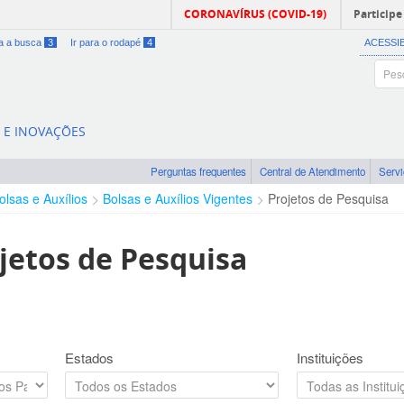
CORONAVÍRUS (COVID-19)
Participe
ra a busca
3
Ir para o rodapé
4
ACESSI
A E INOVAÇÕES
Perguntas frequentes
Central de Atendimento
Serv
olsas e Auxílios
Bolsas e Auxílios Vigentes
Projetos de Pesquisa
jetos de Pesquisa
Estados
Instituições