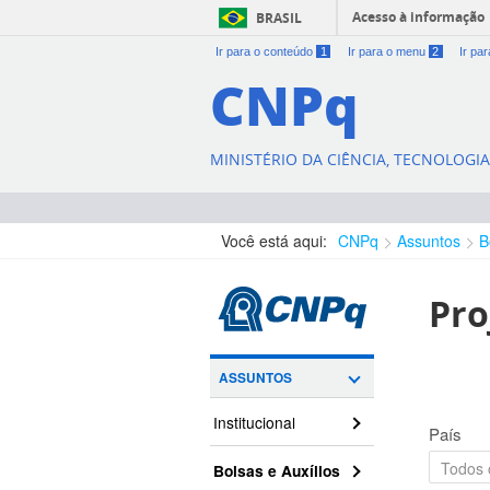
Acesso à informação
BRASIL
Ir para o conteúdo
1
Ir para o menu
2
Ir pa
CNPq
MINISTÉRIO DA CIÊNCIA, TECNOLOGI
Você está aqui:
CNPq
Assuntos
B
Pro
ASSUNTOS
Institucional
País
Bolsas e Auxílios