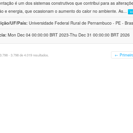
ntação é um dos sistemas construtivos que contribui para as alteraçõ
ão e energia, que ocasionam o aumento do calor no ambiente. As
...
le
uição/UF/País:
Universidade Federal Rural de Pernambuco - PE - Bras
cia:
Mon Dec 04 00:00:00 BRT 2023-Thu Dec 31 00:00:00 BRT 2026
← Primeir
.798 - 3.798 de 4.019 resultados.