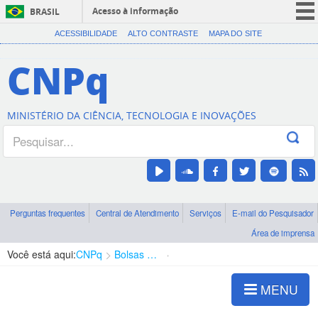
Acesso à informação
BRASIL
CORONAVÍRUS (COVID-19)
ACESSIBILIDADE
ALTO CONTRASTE
MAPA DO SITE
Participe
CNPq
Serviços
Legislação
MINISTÉRIO DA CIÊNCIA, TECNOLOGIA E INOVAÇÕES
Canais
Perguntas frequentes
Central de Atendimento
Serviços
E-mail do Pesquisador
Área de imprensa
Você está aqui:
CNPq
Bolsas e Auxílios Vigentes
Projetos de Pesquisa
MENU