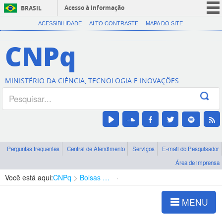
Acesso à informação
BRASIL
CORONAVÍRUS (COVID-19)
ACESSIBILIDADE
ALTO CONTRASTE
MAPA DO SITE
Participe
CNPq
Serviços
Legislação
MINISTÉRIO DA CIÊNCIA, TECNOLOGIA E INOVAÇÕES
Canais
Perguntas frequentes
Central de Atendimento
Serviços
E-mail do Pesquisador
Área de imprensa
Você está aqui:
CNPq
Bolsas e Auxílios Vigentes
Projetos de Pesquisa
MENU