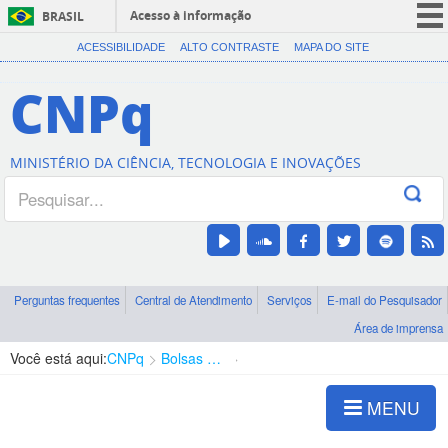
Acesso à informação
BRASIL
CORONAVÍRUS (COVID-19)
ACESSIBILIDADE
ALTO CONTRASTE
MAPA DO SITE
Participe
CNPq
Serviços
Legislação
MINISTÉRIO DA CIÊNCIA, TECNOLOGIA E INOVAÇÕES
Canais
Perguntas frequentes
Central de Atendimento
Serviços
E-mail do Pesquisador
Área de imprensa
Você está aqui:
CNPq
Bolsas e Auxílios Vigentes
Projetos de Pesquisa
MENU