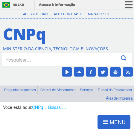
Acesso à informação
BRASIL
CORONAVÍRUS (COVID-19)
ACESSIBILIDADE
ALTO CONTRASTE
MAPA DO SITE
Participe
CNPq
Serviços
Legislação
MINISTÉRIO DA CIÊNCIA, TECNOLOGIA E INOVAÇÕES
Canais
Perguntas frequentes
Central de Atendimento
Serviços
E-mail do Pesquisador
Área de imprensa
Você está aqui:
CNPq
Bolsas e Auxílios Vigentes
Projetos de Pesquisa
MENU