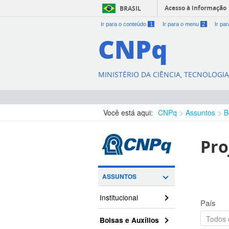
Acesso à informação
BRASIL
Ir para o conteúdo
1
Ir para o menu
2
Ir pa
CNPq
MINISTÉRIO DA CIÊNCIA, TECNOLOGI
Você está aqui:
CNPq
Assuntos
B
Pro
ASSUNTOS
Institucional
País
Bolsas e Auxílios