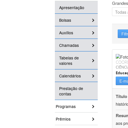
Grandes
Apresentação
Bolsas
Auxílios
Filt
Chamadas
Tabelas de
COOR
valores
CIÊNC
Educa
Calendários
E-ma
Prestação de
contas
Título
históri
Programas
Resu
Prêmios
aos pr