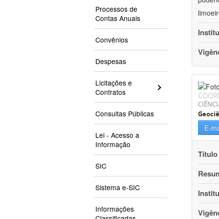
Processos de
limoei
Contas Anuais
Instit
Convênios
Vigên
Despesas
Licitações e
Contratos
COOR
CIÊNCI
Consultas Públicas
Geociê
E-ma
Lei - Acesso a
Informação
Título
SIC
Resu
Sistema e-SIC
Instit
Informações
Vigên
Classificadas