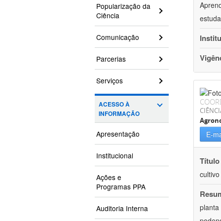
Aprend
Popularização da
Ciência
estuda
Comunicação
Instit
Vigên
Parcerias
Serviços
COOR
ACESSO À
CIÊNCI
INFORMAÇÃO
Agron
Apresentação
E-ma
Institucional
Título
cultiv
Ações e
Programas PPA
Resu
planta
Auditoria Interna
podend