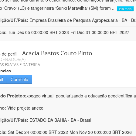
ro 'Cravo' (LC) e tangerineira 'Sunki Maravilha' (SM) foram
...
leia mais
uição/UF/País:
Empresa Brasileira de Pesquisa Agropecuária - BA - Bra
cia:
Tue Dec 05 00:00:00 BRT 2023-Fri Dec 31 00:00:00 BRT 2027
Acácia Bastos Couto Pinto
DENADOR(A)
AS EXATAS E DA TERRA
ncias
il
Currículo
 do Projeto:
expogeo virtual: popularizando a educação geocientífica a
mo:
Vide projeto anexo
uição/UF/País:
ESTADO DA BAHIA - BA - Brasil
cia:
Sat Dec 24 00:00:00 BRT 2022-Mon Nov 30 00:00:00 BRT 2026