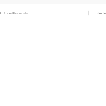
← Primeir
 - 3 de 4.018 resultados.