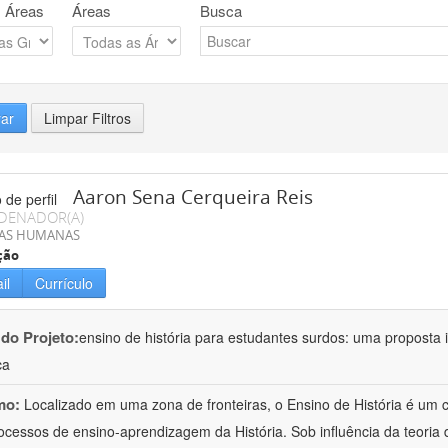
 Áreas
Áreas
Busca
rar
Limpar Filtros
Aaron Sena Cerqueira Reis
DENADOR(A)
IAS HUMANAS
ção
il
Currículo
 do Projeto:
ensino de história para estudantes surdos: uma proposta i
ca
mo:
Localizado em uma zona de fronteiras, o Ensino de História é um
ocessos de ensino-aprendizagem da História. Sob influência da teoria d