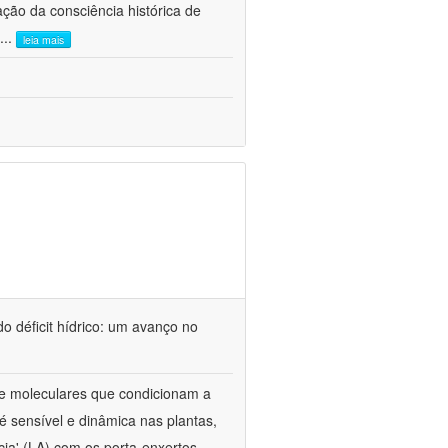
ão da consciência histórica de
...
leia mais
o déficit hídrico: um avanço no
s e moleculares que condicionam a
é sensível e dinâmica nas plantas,
cia' (LA) com os porta-enxertos