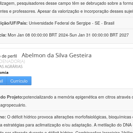
izagem, pesquisadores desse campo têm se debruçado sobre a formaç
ntes e professores. Apesar da valorização e incorporação desses sujei
uição/UF/País:
Universidade Federal de Sergipe - SE - Brasil
cia:
Mon Jan 08 00:00:00 BRT 2024-Sun Jan 31 00:00:00 BRT 2027
Abelmon da Silva Gesteira
DENADOR(A)
AS AGRÁRIAS
omia
il
Currículo
 do Projeto:
potencializando a memória epigenética em citros através d
o agropecuário.
mo:
O déficit hídrico provoca alterações morfofisiológicas, bioquímica
 a estratégias para aclimatização e/ou adaptação. A metilação do DNA 
o ser alterada durante o déficit hídrico. Combinações laranjeira 'Valên