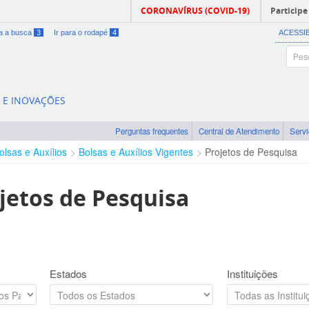
CORONAVÍRUS (COVID-19)
Participe
ra a busca
3
Ir para o rodapé
4
ACESSI
A E INOVAÇÕES
Perguntas frequentes
Central de Atendimento
Serv
olsas e Auxílios
Bolsas e Auxílios Vigentes
Projetos de Pesquisa
jetos de Pesquisa
Estados
Instituições