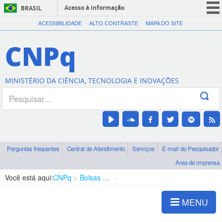
Acesso à informação
BRASIL
CORONAVÍRUS (COVID-19)
ACESSIBILIDADE
ALTO CONTRASTE
MAPA DO SITE
Participe
CNPq
Serviços
Legislação
MINISTÉRIO DA CIÊNCIA, TECNOLOGIA E INOVAÇÕES
Canais
Perguntas frequentes
Central de Atendimento
Serviços
E-mail do Pesquisador
Área de imprensa
Você está aqui:
CNPq
Bolsas e Auxílios Vigentes
Projetos de Pesquisa
MENU