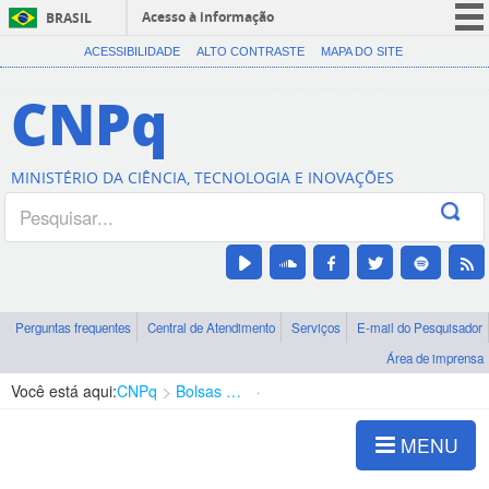
Acesso à informação
BRASIL
CORONAVÍRUS (COVID-19)
ACESSIBILIDADE
ALTO CONTRASTE
MAPA DO SITE
Participe
CNPq
Serviços
Legislação
MINISTÉRIO DA CIÊNCIA, TECNOLOGIA E INOVAÇÕES
Canais
Perguntas frequentes
Central de Atendimento
Serviços
E-mail do Pesquisador
Área de imprensa
Você está aqui:
CNPq
Bolsas e Auxílios Vigentes
Projetos de Pesquisa
MENU