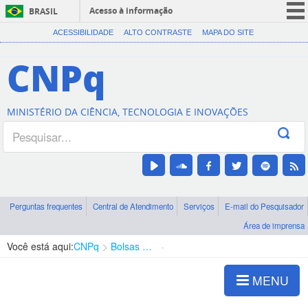
Acesso à informação
BRASIL
CORONAVÍRUS (COVID-19)
ACESSIBILIDADE
ALTO CONTRASTE
MAPA DO SITE
Participe
CNPq
Serviços
Legislação
MINISTÉRIO DA CIÊNCIA, TECNOLOGIA E INOVAÇÕES
Canais
Perguntas frequentes
Central de Atendimento
Serviços
E-mail do Pesquisador
Área de imprensa
Você está aqui:
CNPq
Bolsas e Auxílios Vigentes
Projetos de Pesquisa
MENU