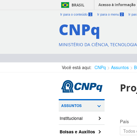
Acesso à informação
BRASIL
Ir para o conteúdo
1
Ir para o menu
2
Ir pa
CNPq
MINISTÉRIO DA CIÊNCIA, TECNOLOGI
Você está aqui:
CNPq
Assuntos
B
Pro
ASSUNTOS
Institucional
País
Bolsas e Auxílios