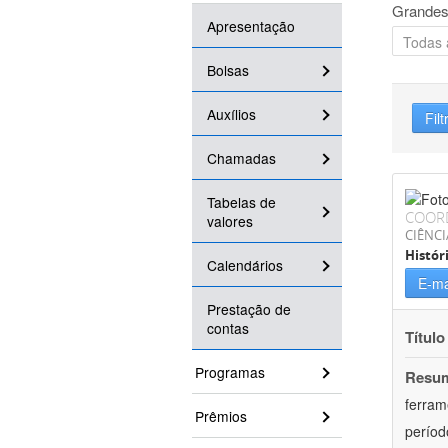
Grandes
Apresentação
Bolsas
Auxílios
Filt
Chamadas
Tabelas de
COOR
valores
CIÊNC
Histór
Calendários
E-ma
Prestação de
contas
Título
Programas
Resu
ferram
Prêmios
períod