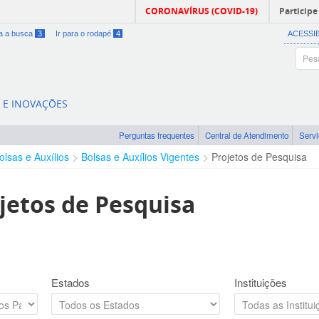
CORONAVÍRUS (COVID-19)
Participe
ra a busca
3
Ir para o rodapé
4
ACESSI
A E INOVAÇÕES
Perguntas frequentes
Central de Atendimento
Serv
olsas e Auxílios
Bolsas e Auxílios Vigentes
Projetos de Pesquisa
jetos de Pesquisa
Estados
Instituições