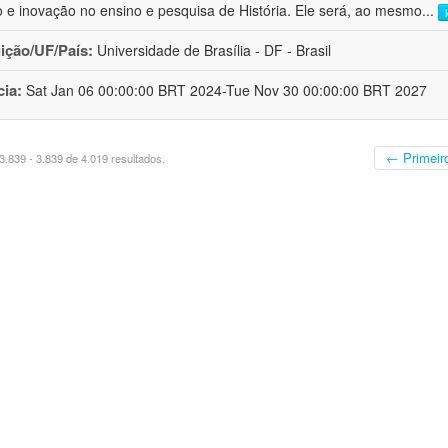
o e inovação no ensino e pesquisa de História. Ele será, ao mesmo
...
uição/UF/País:
Universidade de Brasília - DF - Brasil
cia:
Sat Jan 06 00:00:00 BRT 2024-Tue Nov 30 00:00:00 BRT 2027
← Primeir
.839 - 3.839 de 4.019 resultados.