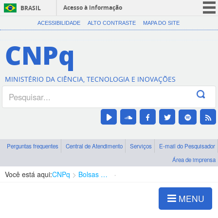
Acesso à informação
BRASIL
CORONAVÍRUS (COVID-19)
ACESSIBILIDADE
ALTO CONTRASTE
MAPA DO SITE
Participe
CNPq
Serviços
Legislação
MINISTÉRIO DA CIÊNCIA, TECNOLOGIA E INOVAÇÕES
Canais
Perguntas frequentes
Central de Atendimento
Serviços
E-mail do Pesquisador
Área de imprensa
Você está aqui:
CNPq
Bolsas e Auxílios Vigentes
Projetos de Pesquisa
MENU