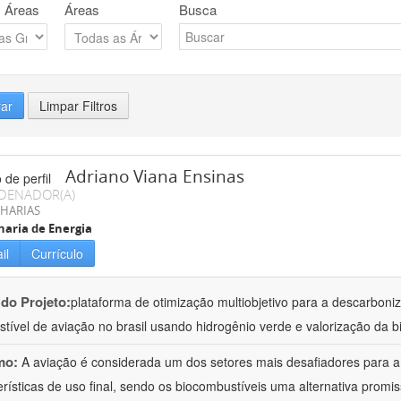
 Áreas
Áreas
Busca
rar
Limpar Filtros
Adriano Viana Ensinas
DENADOR(A)
HARIAS
aria de Energia
il
Currículo
 do Projeto:
plataforma de otimização multiobjetivo para a descarbon
tível de aviação no brasil usando hidrogênio verde e valorização da b
mo:
A aviação é considerada um dos setores mais desafiadores para 
erísticas de uso final, sendo os biocombustíveis uma alternativa promiss