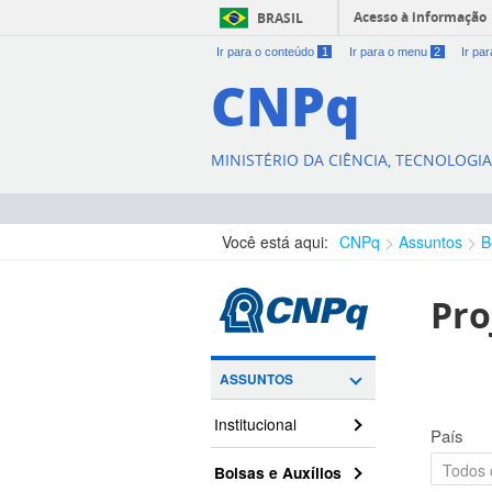
Acesso à informação
BRASIL
Ir para o conteúdo
1
Ir para o menu
2
Ir pa
CNPq
MINISTÉRIO DA CIÊNCIA, TECNOLOGI
Você está aqui:
CNPq
Assuntos
B
Pro
ASSUNTOS
Institucional
País
Bolsas e Auxílios