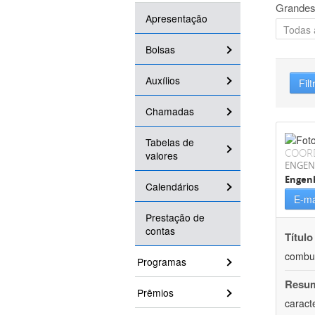
Grandes
Apresentação
Bolsas
Auxílios
Filt
Chamadas
Tabelas de
COOR
valores
ENGEN
Engenh
Calendários
E-ma
Prestação de
contas
Título
combus
Programas
Resu
Prêmios
caract