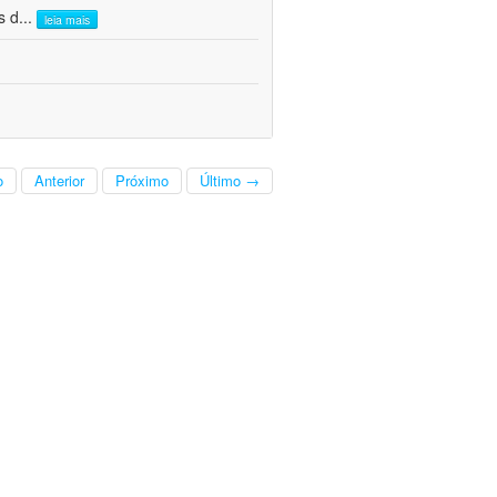
s d
...
leia mais
o
Anterior
Próximo
Último →