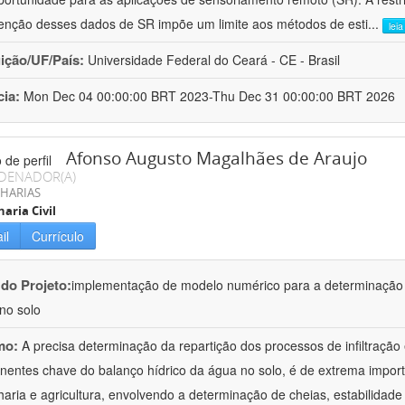
enção desses dados de SR impõe um limite aos métodos de esti
...
lei
uição/UF/País:
Universidade Federal do Ceará - CE - Brasil
cia:
Mon Dec 04 00:00:00 BRT 2023-Thu Dec 31 00:00:00 BRT 2026
Afonso Augusto Magalhães de Araujo
DENADOR(A)
HARIAS
aria Civil
il
Currículo
 do Projeto:
implementação de modelo numérico para a determinação d
no solo
mo:
A precisa determinação da repartição dos processos de infiltração
entes chave do balanço hídrico da água no solo, é de extrema import
aria e agricultura, envolvendo a determinação de cheias, estabilidade