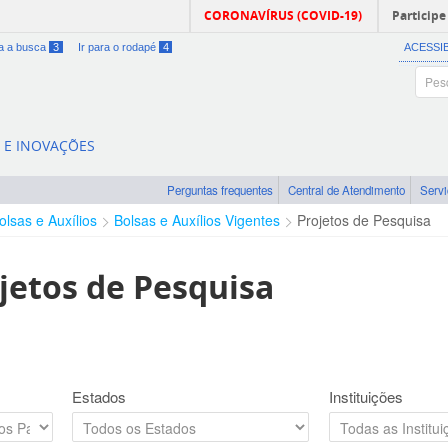
CORONAVÍRUS (COVID-19)
Participe
ra a busca
3
Ir para o rodapé
4
ACESSI
A E INOVAÇÕES
Perguntas frequentes
Central de Atendimento
Serv
olsas e Auxílios
Bolsas e Auxílios Vigentes
Projetos de Pesquisa
jetos de Pesquisa
Estados
Instituições