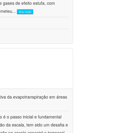
 gases de efeito estufa, com
ometeu
...
leia mais
tiva da evapotranspiração em áreas
o é o passo inicial e fundamental
ção da escala, tem sido um desafia e
ção na escala espacial e temporal