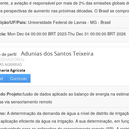
ente, a aviação é responsável por mais de 2% das emissões globais de
s perspectivas de aumento nas próximas décadas. O Brasil se compr
uição/UF/País:
Universidade Federal de Lavras - MG - Brasil
cia:
Mon Dec 04 00:00:00 BRT 2023-Thu Dec 31 00:00:00 BRT 2026
Adunias dos Santos Teixeira
DENADOR(A)
AS AGRÁRIAS
aria Agrícola
il
Currículo
 do Projeto:
fusão de dados aplicado ao balanço de energia na estima
das via sensoriamento remoto
mo:
A determinação da demanda de água a nível de distrito de irrigaçã
 aplicação eficiente da água na irrigação. A sua determinação, em fun
ortunidade para as aplicações de sensoriamento remoto (SR). A restri