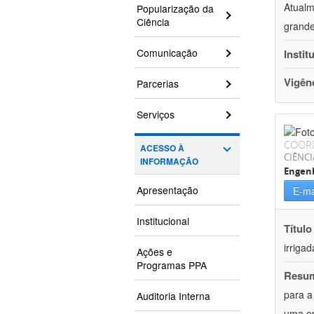
Atualm
Popularização da
Ciência
grande
Comunicação
Instit
Vigên
Parcerias
Serviços
COOR
ACESSO À
CIÊNCI
INFORMAÇÃO
Engenh
Apresentação
E-ma
Institucional
Título
irriga
Ações e
Programas PPA
Resu
para a
Auditoria Interna
uma op