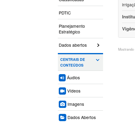
irriga
PDTIC
Instit
Planejamento
Vigên
Estratégico
Dados abertos
Mostrando 5
CENTRAIS DE
CONTEÚDOS
Áudios
Vídeos
Imagens
Dados Abertos