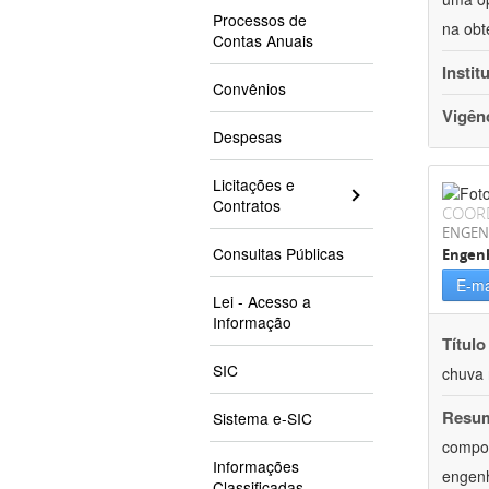
Processos de
na obt
Contas Anuais
Instit
Convênios
Vigên
Despesas
Licitações e
Contratos
COOR
ENGEN
Consultas Públicas
Engenh
E-ma
Lei - Acesso a
Informação
Título
SIC
chuva 
Resu
Sistema e-SIC
compon
Informações
engenh
Classificadas