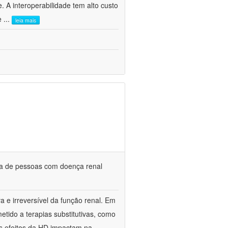
. A interoperabilidade tem alto custo
 e
...
leia mais
da de pessoas com doença renal
a e irreversível da função renal. Em
etido a terapias substitutivas, como
s efeitos da HD impactam na