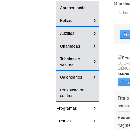
Grandes
Apresentação
Bolsas
Auxílios
Filt
Chamadas
Tabelas de
COOR
valores
CIÊNCI
Saúde 
Calendários
E-ma
Prestação de
contas
Título
em saú
Programas
Resu
Prêmios
fragme