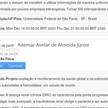
peram e deixam de transferir e utilizar informações de maneira uniforme
minada por poucas empresas estrangeiras. Tornar SIS interoperáveis
uição/UF/País:
Universidade Federal de São Paulo - SP - Brasil
cia:
Mon Dec 18 00:00:00 BRT 2023-Thu Dec 31 00:00:00 BRT 2026
Ademar Avelar de Almeida Júnior
DENADOR(A)
AS DA SAÚDE
ão Física
il
Currículo
 do Projeto:
avaliação e monitoramento da saúde global e da sobrevi
a submetidas a hemodiálise: um estudo de coorte
mo:
A doença renal crônica (DRC) se caracteriza pela perda progressiv
tágio mais avançado, a insuficiência renal obriga o paciente a ser subm
diálise (HD). A fragilidade decorrente do avanço da DRC bem como o