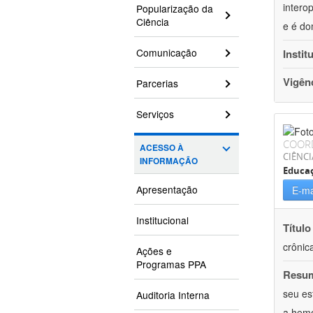
intero
Popularização da
Ciência
e é do
Comunicação
Instit
Vigên
Parcerias
Serviços
COOR
ACESSO À
CIÊNCI
INFORMAÇÃO
Educaç
Apresentação
E-ma
Institucional
Título
crônic
Ações e
Programas PPA
Resu
seu es
Auditoria Interna
a hemo