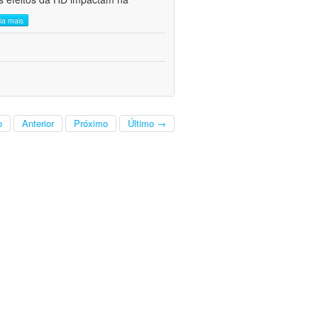
eia mais
o
Anterior
Próximo
Último →