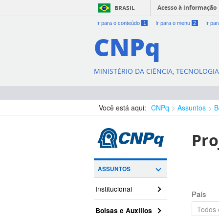
Acesso à informação
BRASIL
Ir para o conteúdo
1
Ir para o menu
2
Ir pa
CNPq
MINISTÉRIO DA CIÊNCIA, TECNOLOGI
Você está aqui:
CNPq
Assuntos
B
Pro
ASSUNTOS
Institucional
País
Bolsas e Auxílios