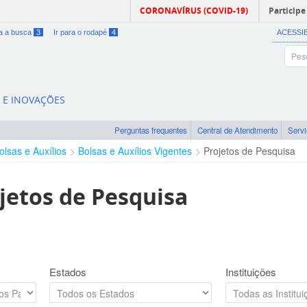
CORONAVÍRUS (COVID-19)
Participe
ra a busca
3
Ir para o rodapé
4
ACESSI
A E INOVAÇÕES
Perguntas frequentes
Central de Atendimento
Serv
olsas e Auxílios
Bolsas e Auxílios Vigentes
Projetos de Pesquisa
jetos de Pesquisa
Estados
Instituições