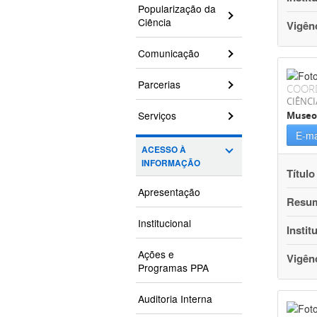
Popularização da
Ciência
Vigên
Comunicação
Parcerias
COOR
CIÊNCI
Serviços
Museo
E-ma
ACESSO À
INFORMAÇÃO
Título
Apresentação
Resu
Institucional
Instit
Ações e
Vigên
Programas PPA
Auditoria Interna