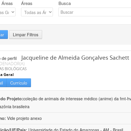
 Áreas
Áreas
Busca
rar
Limpar Filtros
Jacqueline de Almeida Gonçalves Sachett
DENADOR(A)
AS BIOLÓGICAS
ia Geral
il
Currículo
 do Projeto:
coleção de animais de interesse médico (anime) da fmt-hv
zônia brasileira
mo:
Vide projeto anexo
uição/UF/País:
Universidade do Estado do Amazonas - AM - Brasil