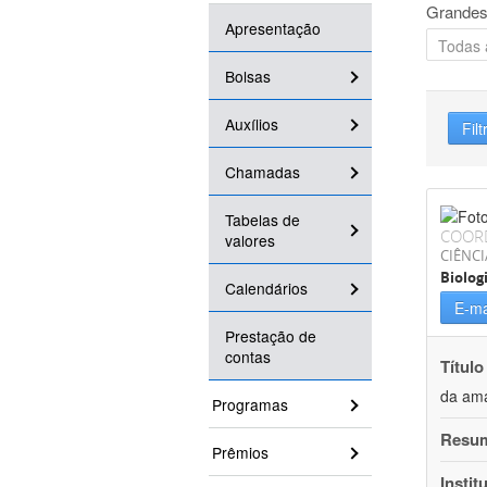
Grandes
Apresentação
Bolsas
Auxílios
Filt
Chamadas
Tabelas de
COOR
valores
CIÊNCI
Biolog
Calendários
E-ma
Prestação de
contas
Título
da ama
Programas
Resu
Prêmios
Instit