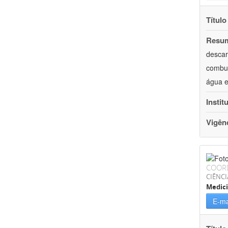
Título
Resu
descar
combus
água e
Instit
Vigên
COOR
CIÊNCI
Medic
E-ma