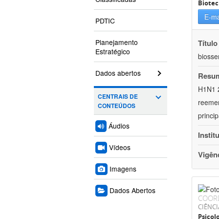
Biotec
E-ma
PDTIC
Planejamento
Título
Estratégico
biosse
Dados abertos
Resu
H1N1 2
CENTRAIS DE
reemer
CONTEÚDOS
princi
Áudios
Instit
Vídeos
Vigên
Imagens
Dados Abertos
COOR
CIÊNC
Psicol