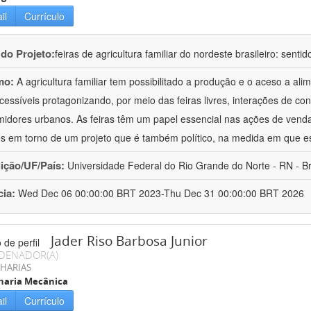
il
Currículo
 do Projeto:
feiras de agricultura familiar do nordeste brasileiro: senti
mo:
A agricultura familiar tem possibilitado a produção e o aceso a a
cessíveis protagonizando, por meio das feiras livres, interações de con
idores urbanos. As feiras têm um papel essencial nas ações de vend
s em torno de um projeto que é também político, na medida em que e
uição/UF/País:
Universidade Federal do Rio Grande do Norte - RN - Br
cia:
Wed Dec 06 00:00:00 BRT 2023-Thu Dec 31 00:00:00 BRT 2026
Jader Riso Barbosa Junior
DENADOR(A)
HARIAS
haria Mecânica
il
Currículo