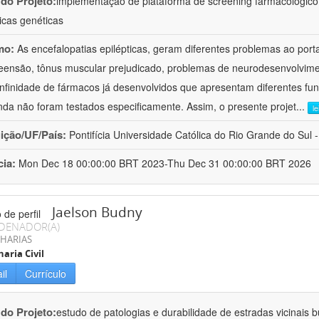
 do Projeto:
implementação de plataforma de screening farmacológico
ticas genéticas
mo:
As encefalopatias epilépticas, geram diferentes problemas ao port
ensão, tônus muscular prejudicado, problemas de neurodesenvolvimen
infinidade de fármacos já desenvolvidos que apresentam diferentes f
nda não foram testados especificamente. Assim, o presente projet
...
l
uição/UF/País:
Pontifícia Universidade Católica do Rio Grande do Sul -
cia:
Mon Dec 18 00:00:00 BRT 2023-Thu Dec 31 00:00:00 BRT 2026
Jaelson Budny
DENADOR(A)
HARIAS
aria Civil
il
Currículo
 do Projeto:
estudo de patologias e durabilidade de estradas vicinais 