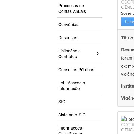
COOR
Processos de
CIÊNC
Contas Anuais
Sociol
E-ma
Convênios
Despesas
Título
Resu
Licitações e
Contratos
foram 
exempl
Consultas Públicas
violên
Lei - Acesso a
Instit
Informação
Vigên
SIC
Sistema e-SIC
COOR
Informações
CIÊNCI
Classificadas