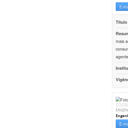
E-ma
Título
Resu
mais a
consum
agente
Instit
Vigên
COOR
ENGEN
Engen
E-ma