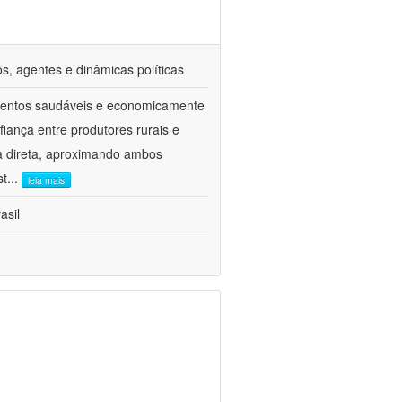
dos, agentes e dinâmicas políticas
limentos saudáveis e economicamente
fiança entre produtores rurais e
a direta, aproximando ambos
st
...
leia mais
asil