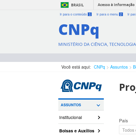
Acesso à informação
BRASIL
Ir para o conteúdo
1
Ir para o menu
2
Ir pa
CNPq
MINISTÉRIO DA CIÊNCIA, TECNOLOGI
Você está aqui:
CNPq
Assuntos
B
Pro
ASSUNTOS
Institucional
País
Bolsas e Auxílios