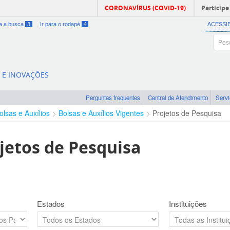
CORONAVÍRUS (COVID-19)
Participe
ra a busca
3
Ir para o rodapé
4
ACESSI
A E INOVAÇÕES
Perguntas frequentes
Central de Atendimento
Serv
olsas e Auxílios
Bolsas e Auxílios Vigentes
Projetos de Pesquisa
jetos de Pesquisa
Estados
Instituições