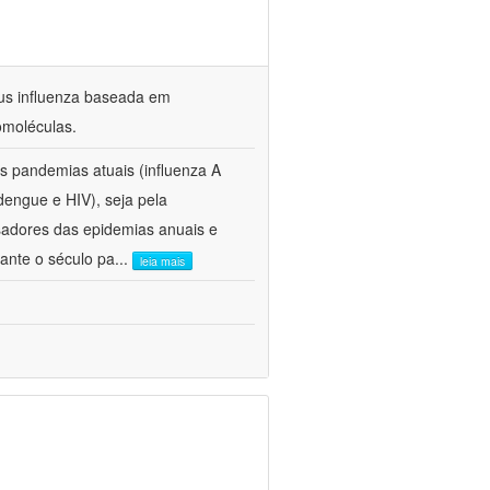
us influenza baseada em
omoléculas.
s pandemias atuais (influenza A
engue e HIV), seja pela
sadores das epidemias anuais e
ante o século pa
...
leia mais