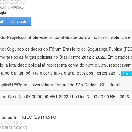
DENADOR(A)
IAS HUMANAS
ogia
il
Currículo
 do Projeto:
controle externo da atividade policial no brasil: violência 
mo:
Segundo os dados do Fórum Brasileiro de Segurança Pública (FBS
mortas pelas forças policiais no Brasil entre 2012 e 2022. Em estados
o, a letalidade policial já representa cerca de 40% e 30%, respectiva
cia policial também tem cor e faixa etária: 83% dos mortos são
...
leia m
uição/UF/País:
Universidade Federal de São Carlos - SP - Brasil
cia:
Wed Dec 06 00:00:00 BRT 2023-Thu Dec 31 00:00:00 BRT 2026
Jacy Gameiro
DENADOR(A)
AS BIOLÓGICAS