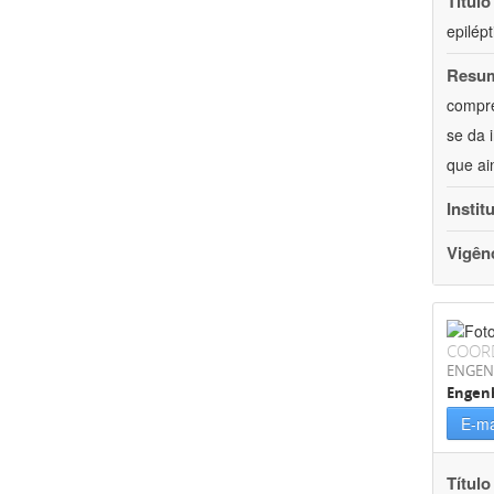
Título
epilép
Resu
compre
se da 
que ai
Instit
Vigên
COOR
ENGEN
Engenh
E-ma
Título